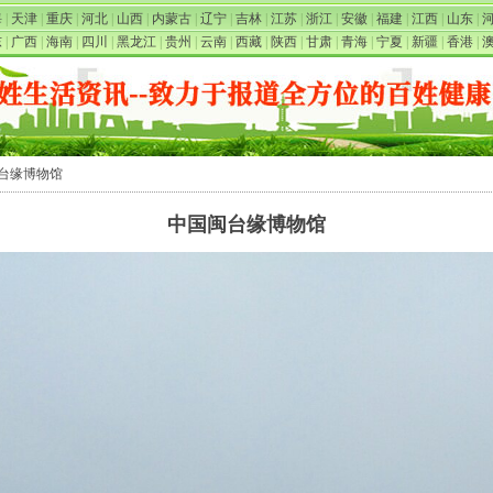
海
|
天津
|
重庆
|
河北
|
山西
|
内蒙古
|
辽宁
|
吉林
|
江苏
|
浙江
|
安徽
|
福建
|
江西
|
山东
|
东
|
广西
|
海南
|
四川
|
黑龙江
|
贵州
|
云南
|
西藏
|
陕西
|
甘肃
|
青海
|
宁夏
|
新疆
|
香港
|
闽台缘博物馆
中国闽台缘博物馆