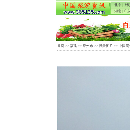
北京
|
上
湖南
|
广
首页
>>
福建
>>
泉州市
>>
风景图片
>> 中国