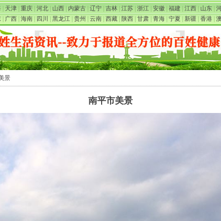
海
|
天津
|
重庆
|
河北
|
山西
|
内蒙古
|
辽宁
|
吉林
|
江苏
|
浙江
|
安徽
|
福建
|
江西
|
山东
|
东
|
广西
|
海南
|
四川
|
黑龙江
|
贵州
|
云南
|
西藏
|
陕西
|
甘肃
|
青海
|
宁夏
|
新疆
|
香港
|
市美景
南平市美景