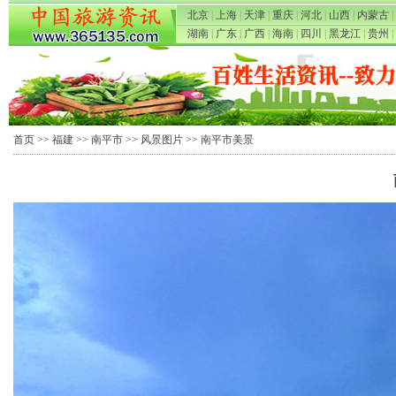
北京
|
上海
|
天津
|
重庆
|
河北
|
山西
|
内蒙古
|
湖南
|
广东
|
广西
|
海南
|
四川
|
黑龙江
|
贵州
|
首页
>>
福建
>>
南平市
>>
风景图片
>> 南平市美景