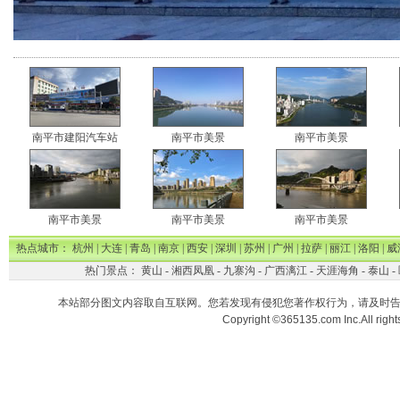
南平市建阳汽车站
南平市美景
南平市美景
南平市美景
南平市美景
南平市美景
热点城市：
杭州
|
大连
|
青岛
|
南京
|
西安
|
深圳
|
苏州
|
广州
|
拉萨
|
丽江
|
洛阳
|
威
热门景点：
黄山
-
湘西凤凰
-
九寨沟
-
广西漓江
-
天涯海角
-
泰山
-
本站部分图文内容取自互联网。您若发现有侵犯您著作权行为，请及时
Copyright ©365135.com Inc.All ri