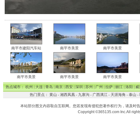
南平市建阳汽车站
南平市美景
南平市美景
南平市美景
南平市美景
南平市美景
热点城市：
杭州
|
大连
|
青岛
|
南京
|
西安
|
深圳
|
苏州
|
广州
|
拉萨
|
丽江
|
洛阳
|
威
热门景点：
黄山
-
湘西凤凰
-
九寨沟
-
广西漓江
-
天涯海角
-
泰山
-
本站部分图文内容取自互联网。您若发现有侵犯您著作权行为，请及时
Copyright ©365135.com Inc.All ri