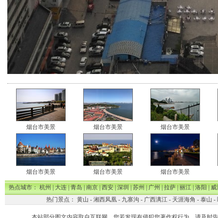
烟台市美景
烟台市美景
烟台市美景
烟台市美景
烟台市美景
烟台市美景
热点城市：
杭州
|
大连
|
青岛
|
南京
|
西安
|
深圳
|
苏州
|
广州
|
拉萨
|
丽江
|
洛阳
|
威
热门景点：
黄山
-
湘西凤凰
-
九寨沟
-
广西漓江
-
天涯海角
-
泰山
-
本站部分图文内容取自互联网。您若发现有侵犯您著作权行为，请及时