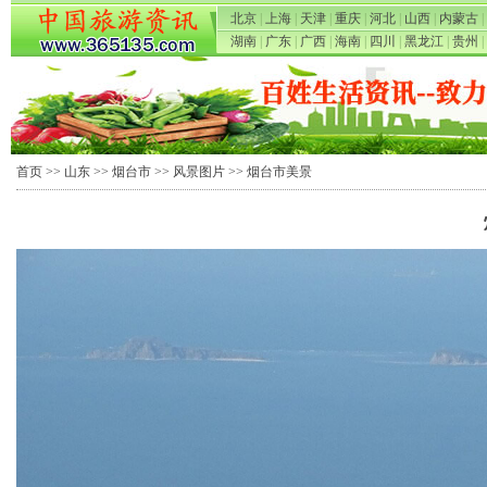
北京
|
上海
|
天津
|
重庆
|
河北
|
山西
|
内蒙古
|
湖南
|
广东
|
广西
|
海南
|
四川
|
黑龙江
|
贵州
|
首页
>>
山东
>>
烟台市
>>
风景图片
>> 烟台市美景