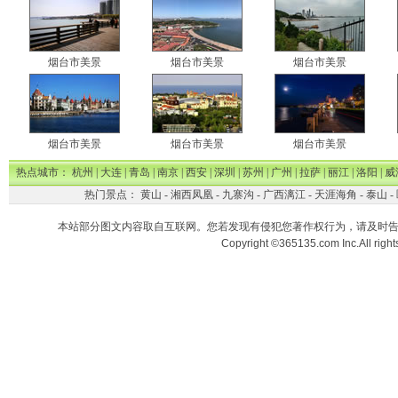
烟台市美景
烟台市美景
烟台市美景
烟台市美景
烟台市美景
烟台市美景
热点城市：
杭州
|
大连
|
青岛
|
南京
|
西安
|
深圳
|
苏州
|
广州
|
拉萨
|
丽江
|
洛阳
|
威
热门景点：
黄山
-
湘西凤凰
-
九寨沟
-
广西漓江
-
天涯海角
-
泰山
-
本站部分图文内容取自互联网。您若发现有侵犯您著作权行为，请及时
Copyright ©365135.com Inc.All ri