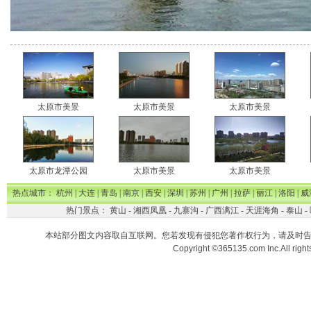
太原市美景
太原市美景
太原市美景
太原市龙潭公园
太原市美景
太原市美景
热点城市：
杭州
|
大连
|
青岛
|
南京
|
西安
|
深圳
|
苏州
|
广州
|
拉萨
|
丽江
|
洛阳
|
威
热门景点：
黄山
-
湘西凤凰
-
九寨沟
-
广西漓江
-
天涯海角
-
泰山
-
本站部分图文内容取自互联网。您若发现有侵犯您著作权行为，请及时
Copyright ©365135.com Inc.All ri