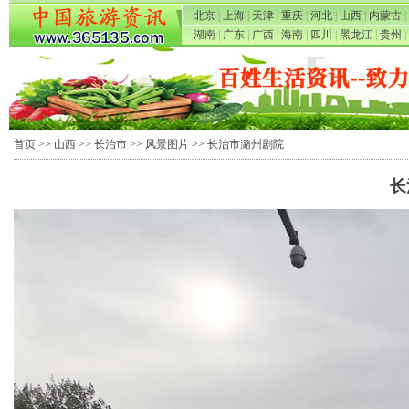
北京
|
上海
|
天津
|
重庆
|
河北
|
山西
|
内蒙古
|
湖南
|
广东
|
广西
|
海南
|
四川
|
黑龙江
|
贵州
|
首页
>>
山西
>>
长治市
>>
风景图片
>> 长治市潞州剧院
长