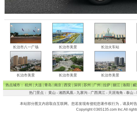
长治市八一广场
长治市美景
长治火车站
长治市美景
长治市美景
长治市美景
热点城市：
杭州
|
大连
|
青岛
|
南京
|
西安
|
深圳
|
苏州
|
广州
|
拉萨
|
丽江
|
洛阳
|
威
热门景点：
黄山
-
湘西凤凰
-
九寨沟
-
广西漓江
-
天涯海角
-
泰山
-
本站部分图文内容取自互联网。您若发现有侵犯您著作权行为，请及时
Copyright ©365135.com Inc.All ri