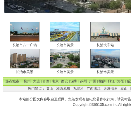
长治市八一广场
长治市美景
长治火车站
长治市美景
长治市美景
长治市美景
热点城市：
杭州
|
大连
|
青岛
|
南京
|
西安
|
深圳
|
苏州
|
广州
|
拉萨
|
丽江
|
洛阳
|
威
热门景点：
黄山
-
湘西凤凰
-
九寨沟
-
广西漓江
-
天涯海角
-
泰山
-
本站部分图文内容取自互联网。您若发现有侵犯您著作权行为，请及时
Copyright ©365135.com Inc.All ri