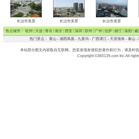
长治市美景
长治市美景
长治市美景
热点城市：
杭州
|
大连
|
青岛
|
南京
|
西安
|
深圳
|
苏州
|
广州
|
拉萨
|
丽江
|
洛阳
|
威
热门景点：
黄山
-
湘西凤凰
-
九寨沟
-
广西漓江
-
天涯海角
-
泰山
-
本站部分图文内容取自互联网。您若发现有侵犯您著作权行为，请及时
Copyright ©365135.com Inc.All ri