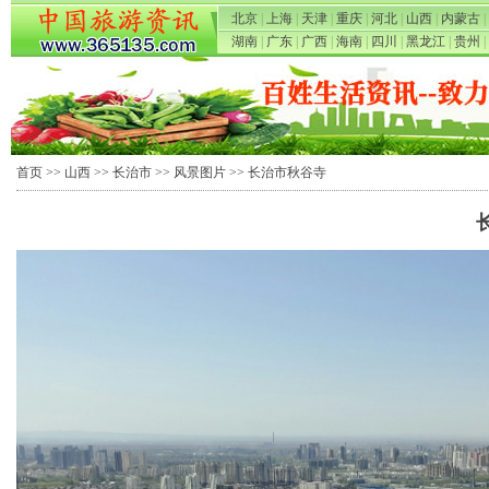
北京
|
上海
|
天津
|
重庆
|
河北
|
山西
|
内蒙古
|
湖南
|
广东
|
广西
|
海南
|
四川
|
黑龙江
|
贵州
|
首页
>>
山西
>>
长治市
>>
风景图片
>> 长治市秋谷寺