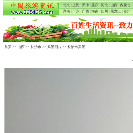
北京
|
上海
|
天津
|
重庆
|
河北
|
山西
|
内蒙古
|
湖南
|
广东
|
广西
|
海南
|
四川
|
黑龙江
|
贵州
|
首页
>>
山西
>>
长治市
>>
风景图片
>> 长治市美景