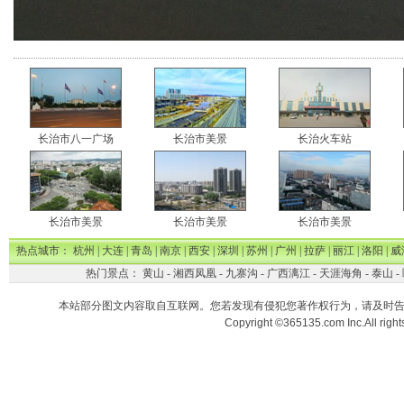
长治市八一广场
长治市美景
长治火车站
长治市美景
长治市美景
长治市美景
热点城市：
杭州
|
大连
|
青岛
|
南京
|
西安
|
深圳
|
苏州
|
广州
|
拉萨
|
丽江
|
洛阳
|
威
热门景点：
黄山
-
湘西凤凰
-
九寨沟
-
广西漓江
-
天涯海角
-
泰山
-
本站部分图文内容取自互联网。您若发现有侵犯您著作权行为，请及时
Copyright ©365135.com Inc.All ri