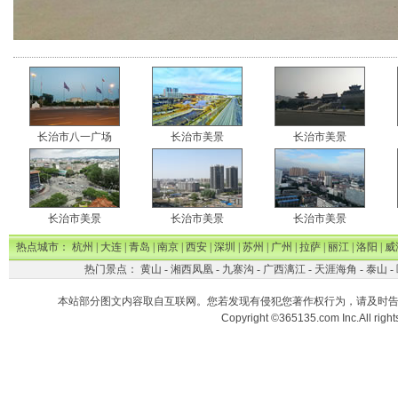
长治市八一广场
长治市美景
长治市美景
长治市美景
长治市美景
长治市美景
热点城市：
杭州
|
大连
|
青岛
|
南京
|
西安
|
深圳
|
苏州
|
广州
|
拉萨
|
丽江
|
洛阳
|
威
热门景点：
黄山
-
湘西凤凰
-
九寨沟
-
广西漓江
-
天涯海角
-
泰山
-
本站部分图文内容取自互联网。您若发现有侵犯您著作权行为，请及时
Copyright ©365135.com Inc.All ri