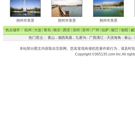
朔州市美景
朔州市美景
朔州市美景
热点城市：
杭州
|
大连
|
青岛
|
南京
|
西安
|
深圳
|
苏州
|
广州
|
拉萨
|
丽江
|
洛阳
|
威
热门景点：
黄山
-
湘西凤凰
-
九寨沟
-
广西漓江
-
天涯海角
-
泰山
-
本站部分图文内容取自互联网。您若发现有侵犯您著作权行为，请及时
Copyright ©365135.com Inc.All ri