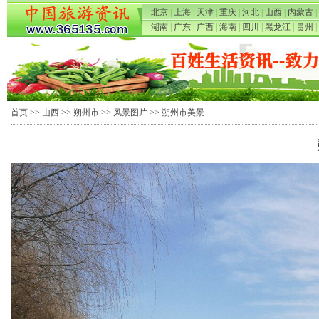
北京
|
上海
|
天津
|
重庆
|
河北
|
山西
|
内蒙古
|
湖南
|
广东
|
广西
|
海南
|
四川
|
黑龙江
|
贵州
|
首页
>>
山西
>>
朔州市
>>
风景图片
>> 朔州市美景