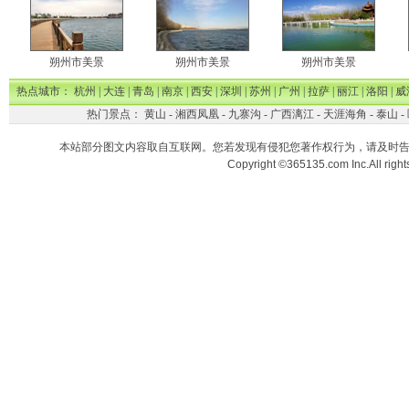
朔州市美景
朔州市美景
朔州市美景
热点城市：
杭州
|
大连
|
青岛
|
南京
|
西安
|
深圳
|
苏州
|
广州
|
拉萨
|
丽江
|
洛阳
|
威
热门景点：
黄山
-
湘西凤凰
-
九寨沟
-
广西漓江
-
天涯海角
-
泰山
-
本站部分图文内容取自互联网。您若发现有侵犯您著作权行为，请及时
Copyright ©365135.com Inc.All ri