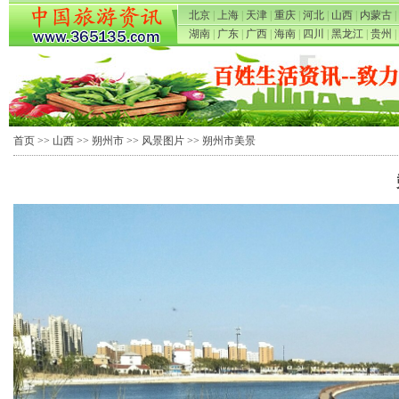
北京
|
上海
|
天津
|
重庆
|
河北
|
山西
|
内蒙古
|
湖南
|
广东
|
广西
|
海南
|
四川
|
黑龙江
|
贵州
|
首页
>>
山西
>>
朔州市
>>
风景图片
>> 朔州市美景