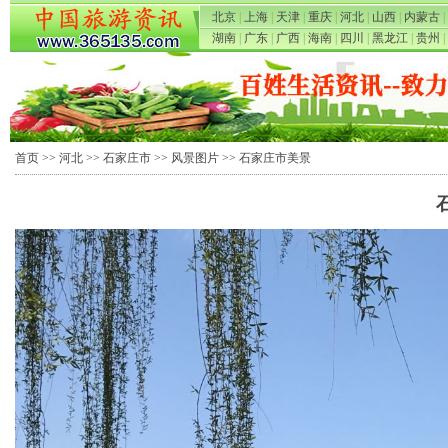
北京
|
上海
|
天津
|
重庆
|
河北
|
山西
|
内蒙古
|
湖南
|
广东
|
广西
|
海南
|
四川
|
黑龙江
|
贵州
|
首页
>>
河北
>>
石家庄市
>>
风景图片
>> 石家庄市美景