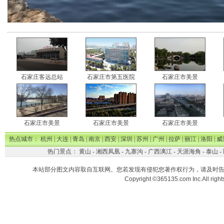
石家庄客远总站
石家庄市第五医院
石家庄市美景
石家庄市美景
石家庄市美景
石家庄市美景
热点城市：
杭州
|
大连
|
青岛
|
南京
|
西安
|
深圳
|
苏州
|
广州
|
拉萨
|
丽江
|
洛阳
|
威
热门景点：
黄山
-
湘西凤凰
-
九寨沟
-
广西漓江
-
天涯海角
-
泰山
-
本站部分图文内容取自互联网。您若发现有侵犯您著作权行为，请及时
Copyright ©365135.com Inc.All ri