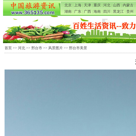
北京
|
上海
|
天津
|
重庆
|
河北
|
山西
|
内蒙古
|
湖南
|
广东
|
广西
|
海南
|
四川
|
黑龙江
|
贵州
|
首页
>>
河北
>>
邢台市
>>
风景图片
>> 邢台市美景