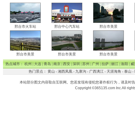
邢台市火车站
邢台中心汽车站
邢台市美景
邢台市美景
邢台市美景
邢台市美景
热点城市：
杭州
|
大连
|
青岛
|
南京
|
西安
|
深圳
|
苏州
|
广州
|
拉萨
|
丽江
|
洛阳
|
威
热门景点：
黄山
-
湘西凤凰
-
九寨沟
-
广西漓江
-
天涯海角
-
泰山
-
本站部分图文内容取自互联网。您若发现有侵犯您著作权行为，请及时
Copyright ©365135.com Inc.All ri