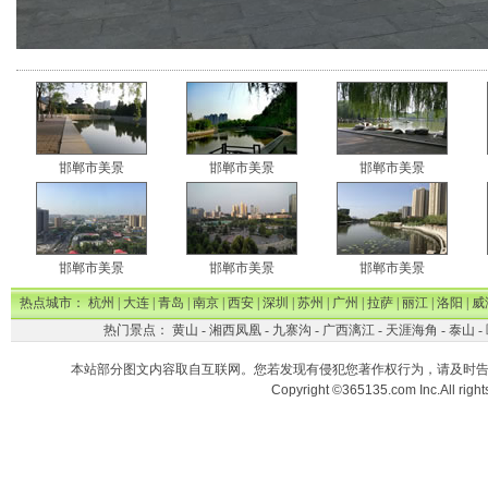
邯郸市美景
邯郸市美景
邯郸市美景
邯郸市美景
邯郸市美景
邯郸市美景
热点城市：
杭州
|
大连
|
青岛
|
南京
|
西安
|
深圳
|
苏州
|
广州
|
拉萨
|
丽江
|
洛阳
|
威
热门景点：
黄山
-
湘西凤凰
-
九寨沟
-
广西漓江
-
天涯海角
-
泰山
-
本站部分图文内容取自互联网。您若发现有侵犯您著作权行为，请及时
Copyright ©365135.com Inc.All ri