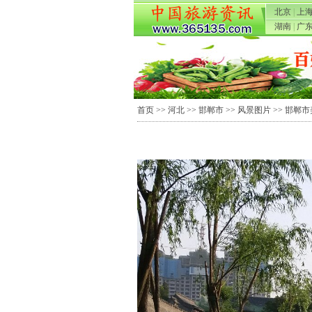
北京
|
上
湖南
|
广
首页
>>
河北
>>
邯郸市
>>
风景图片
>> 邯郸