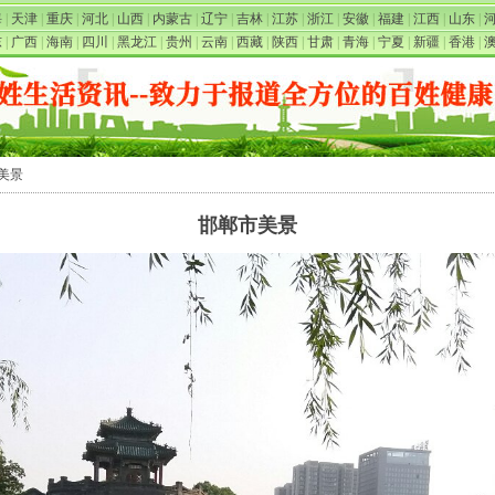
海
|
天津
|
重庆
|
河北
|
山西
|
内蒙古
|
辽宁
|
吉林
|
江苏
|
浙江
|
安徽
|
福建
|
江西
|
山东
|
东
|
广西
|
海南
|
四川
|
黑龙江
|
贵州
|
云南
|
西藏
|
陕西
|
甘肃
|
青海
|
宁夏
|
新疆
|
香港
|
市美景
邯郸市美景