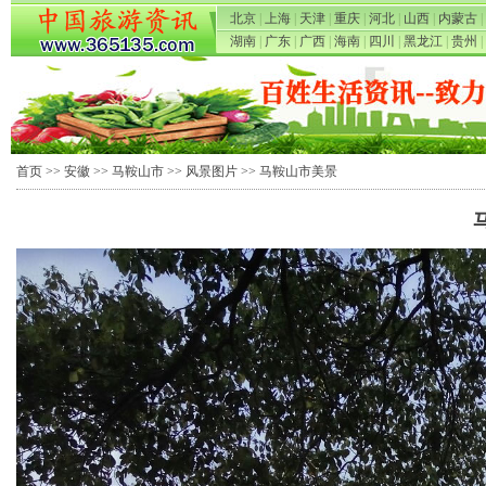
北京
|
上海
|
天津
|
重庆
|
河北
|
山西
|
内蒙古
|
湖南
|
广东
|
广西
|
海南
|
四川
|
黑龙江
|
贵州
|
首页
>>
安徽
>>
马鞍山市
>>
风景图片
>> 马鞍山市美景