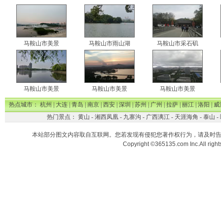
马鞍山市美景
马鞍山市雨山湖
马鞍山市采石矶
马鞍山市美景
马鞍山市美景
马鞍山市美景
热点城市：
杭州
|
大连
|
青岛
|
南京
|
西安
|
深圳
|
苏州
|
广州
|
拉萨
|
丽江
|
洛阳
|
威
热门景点：
黄山
-
湘西凤凰
-
九寨沟
-
广西漓江
-
天涯海角
-
泰山
-
本站部分图文内容取自互联网。您若发现有侵犯您著作权行为，请及时
Copyright ©365135.com Inc.All ri