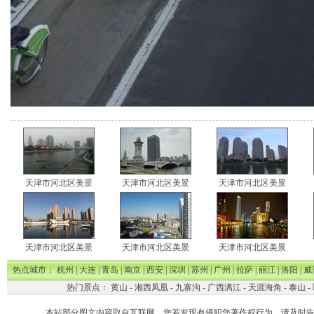
天津市河北区美景
天津市河北区美景
天津市河北区美景
天津市河北区美景
天津市河北区美景
天津市河北区美景
热点城市：
杭州
|
大连
|
青岛
|
南京
|
西安
|
深圳
|
苏州
|
广州
|
拉萨
|
丽江
|
洛阳
|
威
热门景点：
黄山
-
湘西凤凰
-
九寨沟
-
广西漓江
-
天涯海角
-
泰山
-
本站部分图文内容取自互联网。您若发现有侵犯您著作权行为，请及时