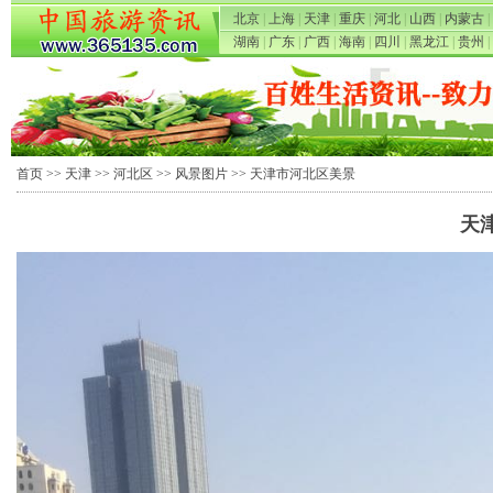
北京
|
上海
|
天津
|
重庆
|
河北
|
山西
|
内蒙古
|
湖南
|
广东
|
广西
|
海南
|
四川
|
黑龙江
|
贵州
|
首页
>>
天津
>>
河北区
>>
风景图片
>> 天津市河北区美景
天