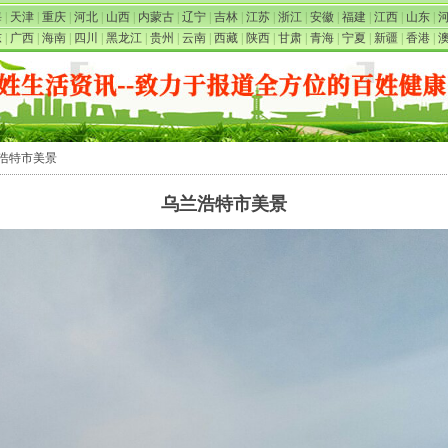
海
|
天津
|
重庆
|
河北
|
山西
|
内蒙古
|
辽宁
|
吉林
|
江苏
|
浙江
|
安徽
|
福建
|
江西
|
山东
|
东
|
广西
|
海南
|
四川
|
黑龙江
|
贵州
|
云南
|
西藏
|
陕西
|
甘肃
|
青海
|
宁夏
|
新疆
|
香港
|
兰浩特市美景
乌兰浩特市美景