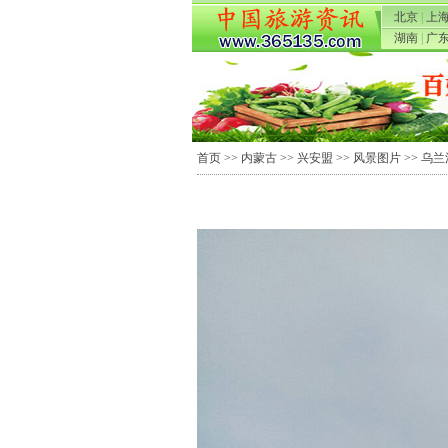
北京
|
上
湖南
|
广
首页
>>
内蒙古
>>
兴安盟
>>
风景图片
>> 乌