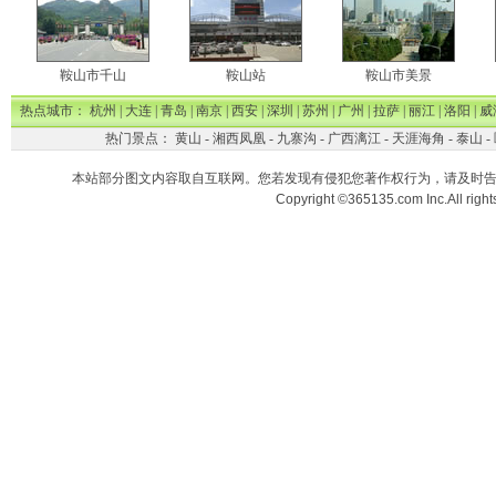
鞍山市千山
鞍山站
鞍山市美景
热点城市：
杭州
|
大连
|
青岛
|
南京
|
西安
|
深圳
|
苏州
|
广州
|
拉萨
|
丽江
|
洛阳
|
威
热门景点：
黄山
-
湘西凤凰
-
九寨沟
-
广西漓江
-
天涯海角
-
泰山
-
本站部分图文内容取自互联网。您若发现有侵犯您著作权行为，请及时
Copyright ©365135.com Inc.All ri