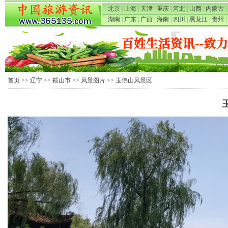
北京
|
上海
|
天津
|
重庆
|
河北
|
山西
|
内蒙古
|
湖南
|
广东
|
广西
|
海南
|
四川
|
黑龙江
|
贵州
|
首页
>>
辽宁
>>
鞍山市
>>
风景图片
>> 玉佛山风景区