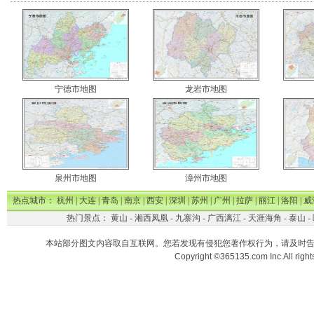
宁德市地图
龙岩市地图
泉州市地图
漳州市地图
热点城市：
杭州
|
大连
|
青岛
|
南京
|
西安
|
深圳
|
苏州
|
广州
|
拉萨
|
丽江
|
洛阳
|
威
热门景点：
黄山
-
湘西凤凰
-
九寨沟
-
广西漓江
-
天涯海角
-
泰山
-
本站部分图文内容取自互联网。您若发现有侵犯您著作权行为，请及时
Copyright ©365135.com Inc.All ri