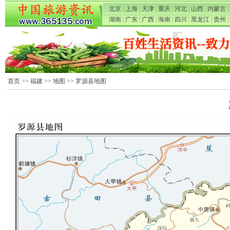
北京
|
上海
|
天津
|
重庆
|
河北
|
山西
|
内蒙古
|
湖南
|
广东
|
广西
|
海南
|
四川
|
黑龙江
|
贵州
|
首页
>>
福建
>>
地图
>> 罗源县地图