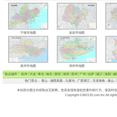
宁德市地图
龙岩市地图
泉州市地图
漳州市地图
热点城市：
杭州
|
大连
|
青岛
|
南京
|
西安
|
深圳
|
苏州
|
广州
|
拉萨
|
丽江
|
洛阳
|
威
热门景点：
黄山
-
湘西凤凰
-
九寨沟
-
广西漓江
-
天涯海角
-
泰山
-
本站部分图文内容取自互联网。您若发现有侵犯您著作权行为，请及时
Copyright ©365135.com Inc.All ri