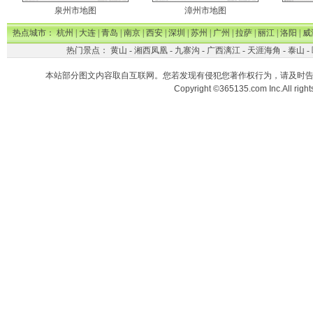
泉州市地图
漳州市地图
热点城市：
杭州
|
大连
|
青岛
|
南京
|
西安
|
深圳
|
苏州
|
广州
|
拉萨
|
丽江
|
洛阳
|
威
热门景点：
黄山
-
湘西凤凰
-
九寨沟
-
广西漓江
-
天涯海角
-
泰山
-
本站部分图文内容取自互联网。您若发现有侵犯您著作权行为，请及时
Copyright ©365135.com Inc.All ri