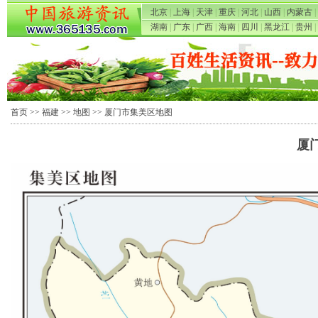
北京
|
上海
|
天津
|
重庆
|
河北
|
山西
|
内蒙古
|
湖南
|
广东
|
广西
|
海南
|
四川
|
黑龙江
|
贵州
|
首页
>>
福建
>>
地图
>> 厦门市集美区地图
厦