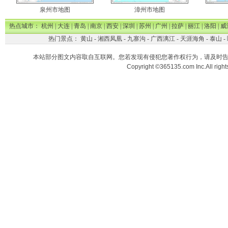
泉州市地图
漳州市地图
热点城市：
杭州
|
大连
|
青岛
|
南京
|
西安
|
深圳
|
苏州
|
广州
|
拉萨
|
丽江
|
洛阳
|
威
热门景点：
黄山
-
湘西凤凰
-
九寨沟
-
广西漓江
-
天涯海角
-
泰山
-
本站部分图文内容取自互联网。您若发现有侵犯您著作权行为，请及时
Copyright ©365135.com Inc.All ri