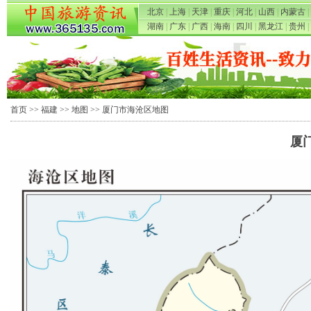
北京
|
上海
|
天津
|
重庆
|
河北
|
山西
|
内蒙古
|
湖南
|
广东
|
广西
|
海南
|
四川
|
黑龙江
|
贵州
|
首页
>>
福建
>>
地图
>> 厦门市海沧区地图
厦