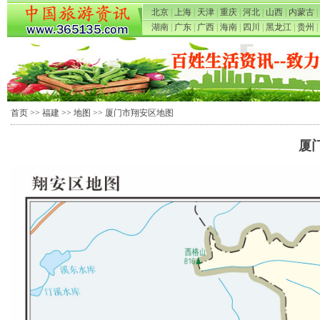
北京
|
上海
|
天津
|
重庆
|
河北
|
山西
|
内蒙古
|
湖南
|
广东
|
广西
|
海南
|
四川
|
黑龙江
|
贵州
|
首页
>>
福建
>>
地图
>> 厦门市翔安区地图
厦