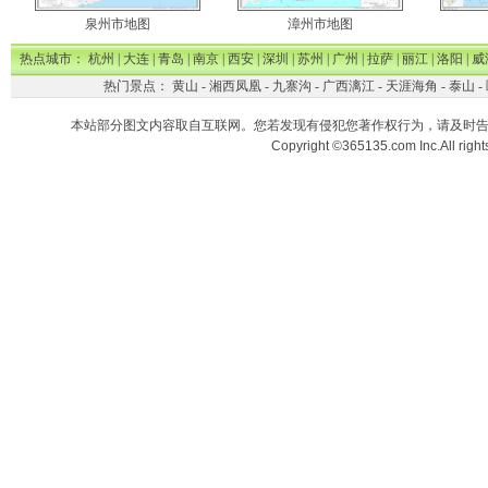
泉州市地图
漳州市地图
热点城市：
杭州
|
大连
|
青岛
|
南京
|
西安
|
深圳
|
苏州
|
广州
|
拉萨
|
丽江
|
洛阳
|
威
热门景点：
黄山
-
湘西凤凰
-
九寨沟
-
广西漓江
-
天涯海角
-
泰山
-
本站部分图文内容取自互联网。您若发现有侵犯您著作权行为，请及时
Copyright ©365135.com Inc.All ri