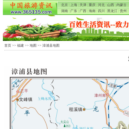
北京
|
上海
|
天津
|
重庆
|
河北
|
山西
|
内蒙古
|
湖南
|
广东
|
广西
|
海南
|
四川
|
黑龙江
|
贵州
|
首页
>>
福建
>>
地图
>> 漳浦县地图