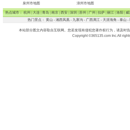
泉州市地图
漳州市地图
热点城市：
杭州
|
大连
|
青岛
|
南京
|
西安
|
深圳
|
苏州
|
广州
|
拉萨
|
丽江
|
洛阳
|
威
热门景点：
黄山
-
湘西凤凰
-
九寨沟
-
广西漓江
-
天涯海角
-
泰山
-
本站部分图文内容取自互联网。您若发现有侵犯您著作权行为，请及时
Copyright ©365135.com Inc.All ri