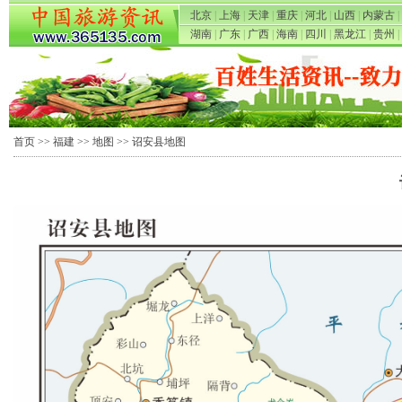
北京
|
上海
|
天津
|
重庆
|
河北
|
山西
|
内蒙古
|
湖南
|
广东
|
广西
|
海南
|
四川
|
黑龙江
|
贵州
|
首页
>>
福建
>>
地图
>> 诏安县地图