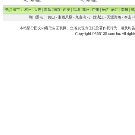
泉州市地图
漳州市地图
热点城市：
杭州
|
大连
|
青岛
|
南京
|
西安
|
深圳
|
苏州
|
广州
|
拉萨
|
丽江
|
洛阳
|
威
热门景点：
黄山
-
湘西凤凰
-
九寨沟
-
广西漓江
-
天涯海角
-
泰山
-
本站部分图文内容取自互联网。您若发现有侵犯您著作权行为，请及时
Copyright ©365135.com Inc.All ri