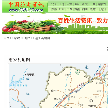
北京
|
上海
|
天津
|
重庆
|
河北
|
山西
|
内蒙古
|
湖南
|
广东
|
广西
|
海南
|
四川
|
黑龙江
|
贵州
|
首页
>>
福建
>>
地图
>> 惠安县地图