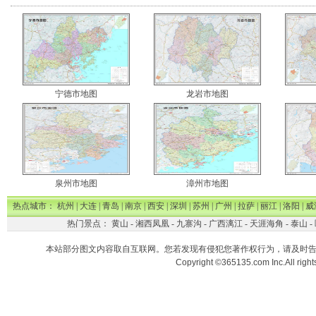
宁德市地图
龙岩市地图
泉州市地图
漳州市地图
热点城市：
杭州
|
大连
|
青岛
|
南京
|
西安
|
深圳
|
苏州
|
广州
|
拉萨
|
丽江
|
洛阳
|
威
热门景点：
黄山
-
湘西凤凰
-
九寨沟
-
广西漓江
-
天涯海角
-
泰山
-
本站部分图文内容取自互联网。您若发现有侵犯您著作权行为，请及时
Copyright ©365135.com Inc.All ri