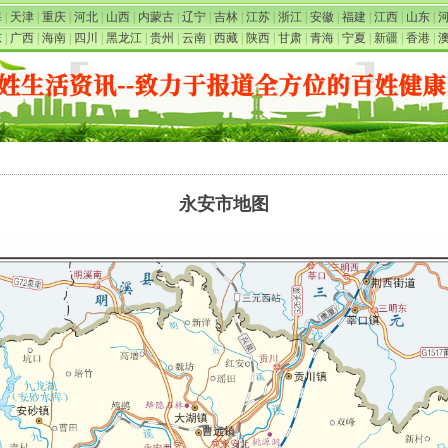
海
|
天津
|
重庆
|
河北
|
山西
|
内蒙古
|
辽宁
|
吉林
|
江苏
|
浙江
|
安徽
|
福建
|
江西
|
山东
|
东
|
广西
|
海南
|
四川
|
黑龙江
|
贵州
|
云南
|
西藏
|
陕西
|
甘肃
|
青海
|
宁夏
|
新疆
|
香港
|
永安市地图