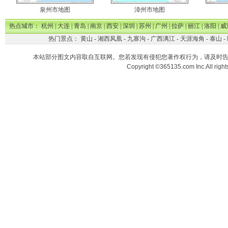
泉州市地图
漳州市地图
热点城市：
杭州
|
大连
|
青岛
|
南京
|
西安
|
深圳
|
苏州
|
广州
|
拉萨
|
丽江
|
洛阳
|
威
热门景点：
黄山
-
湘西凤凰
-
九寨沟
-
广西漓江
-
天涯海角
-
泰山
-
本站部分图文内容取自互联网。您若发现有侵犯您著作权行为，请及时
Copyright ©365135.com Inc.All ri