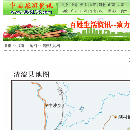
北京
|
上海
|
天津
|
重庆
|
河北
|
山西
|
内蒙古
|
湖南
|
广东
|
广西
|
海南
|
四川
|
黑龙江
|
贵州
|
首页
>>
福建
>>
地图
>> 清流县地图