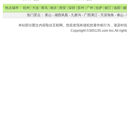
热点城市：
杭州
|
大连
|
青岛
|
南京
|
西安
|
深圳
|
苏州
|
广州
|
拉萨
|
丽江
|
洛阳
|
威
热门景点：
黄山
-
湘西凤凰
-
九寨沟
-
广西漓江
-
天涯海角
-
泰山
-
本站部分图文内容取自互联网。您若发现有侵犯您著作权行为，请及时
Copyright ©365135.com Inc.All ri