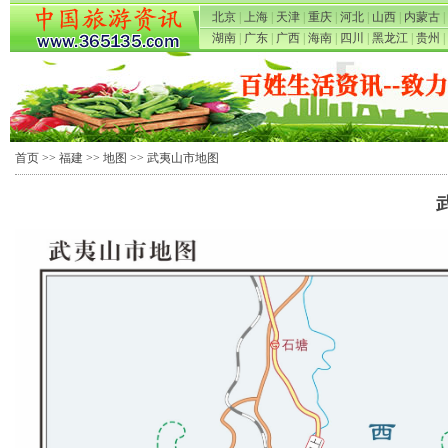
北京
|
上海
|
天津
|
重庆
|
河北
|
山西
|
内蒙古
|
湖南
|
广东
|
广西
|
海南
|
四川
|
黑龙江
|
贵州
|
首页
>>
福建
>>
地图
>> 武夷山市地图