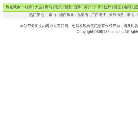
热点城市：
杭州
|
大连
|
青岛
|
南京
|
西安
|
深圳
|
苏州
|
广州
|
拉萨
|
丽江
|
洛阳
|
威
热门景点：
黄山
-
湘西凤凰
-
九寨沟
-
广西漓江
-
天涯海角
-
泰山
-
本站部分图文内容取自互联网。您若发现有侵犯您著作权行为，请及时
Copyright ©365135.com Inc.All ri