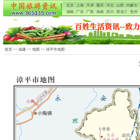
北京
|
上海
|
天津
|
重庆
|
河北
|
山西
|
内蒙古
|
湖南
|
广东
|
广西
|
海南
|
四川
|
黑龙江
|
贵州
|
首页
>>
福建
>>
地图
>> 漳平市地图