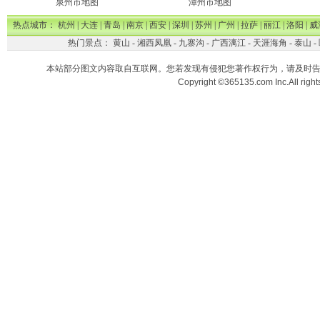
泉州市地图
漳州市地图
热点城市：
杭州
|
大连
|
青岛
|
南京
|
西安
|
深圳
|
苏州
|
广州
|
拉萨
|
丽江
|
洛阳
|
威
热门景点：
黄山
-
湘西凤凰
-
九寨沟
-
广西漓江
-
天涯海角
-
泰山
-
本站部分图文内容取自互联网。您若发现有侵犯您著作权行为，请及时
Copyright ©365135.com Inc.All ri