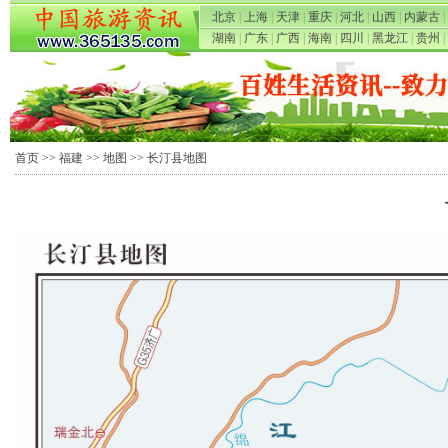
北京
|
上海
|
天津
|
重庆
|
河北
|
山西
|
内蒙古
|
湖南
|
广东
|
广西
|
海南
|
四川
|
黑龙江
|
贵州
|
首页
>>
福建
>>
地图
>> 长汀县地图