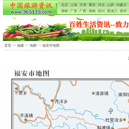
北京
|
上海
|
天津
|
重庆
|
河北
|
山西
|
内蒙古
|
湖南
|
广东
|
广西
|
海南
|
四川
|
黑龙江
|
贵州
|
首页
>>
福建
>>
地图
>> 福安市地图