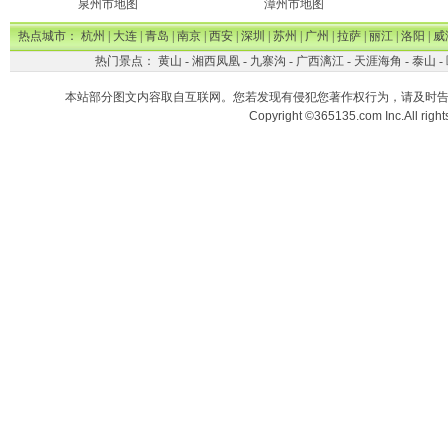
泉州市地图
漳州市地图
热点城市：
杭州
|
大连
|
青岛
|
南京
|
西安
|
深圳
|
苏州
|
广州
|
拉萨
|
丽江
|
洛阳
|
威
热门景点：
黄山
-
湘西凤凰
-
九寨沟
-
广西漓江
-
天涯海角
-
泰山
-
本站部分图文内容取自互联网。您若发现有侵犯您著作权行为，请及时
Copyright ©365135.com Inc.All ri