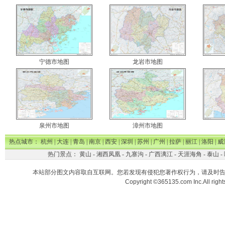
宁德市地图
龙岩市地图
泉州市地图
漳州市地图
热点城市：
杭州
|
大连
|
青岛
|
南京
|
西安
|
深圳
|
苏州
|
广州
|
拉萨
|
丽江
|
洛阳
|
威
热门景点：
黄山
-
湘西凤凰
-
九寨沟
-
广西漓江
-
天涯海角
-
泰山
-
本站部分图文内容取自互联网。您若发现有侵犯您著作权行为，请及时
Copyright ©365135.com Inc.All ri