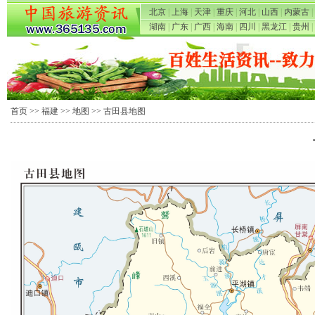
北京
|
上海
|
天津
|
重庆
|
河北
|
山西
|
内蒙古
|
湖南
|
广东
|
广西
|
海南
|
四川
|
黑龙江
|
贵州
|
首页
>>
福建
>>
地图
>> 古田县地图