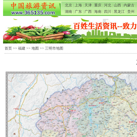
北京
|
上海
|
天津
|
重庆
|
河北
|
山西
|
内蒙古
|
湖南
|
广东
|
广西
|
海南
|
四川
|
黑龙江
|
贵州
|
首页
>>
福建
>>
地图
>> 三明市地图