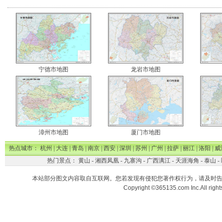
宁德市地图
龙岩市地图
漳州市地图
厦门市地图
热点城市：
杭州
|
大连
|
青岛
|
南京
|
西安
|
深圳
|
苏州
|
广州
|
拉萨
|
丽江
|
洛阳
|
威
热门景点：
黄山
-
湘西凤凰
-
九寨沟
-
广西漓江
-
天涯海角
-
泰山
-
本站部分图文内容取自互联网。您若发现有侵犯您著作权行为，请及时
Copyright ©365135.com Inc.All ri