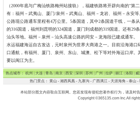
（2000年底与广梅汕铁路梅州站接轨），福建铁路将开辟向南的“第
有：福州－武夷山、厦门/泉州－武夷山、福州－龙岩、福州－永安等
公路现公路通车里程有4万公里。5条国道，其中2条国道干线，一条
的316国道，福州到昆明的324国道，厦门到成都的319国道。还有
汕头等地。福州－泉州－汕头高速公路的同安－龙海段已建成通车。
水运福建海运自古发达，元时泉州为世界大商港之一。目前沿海港口码
口通航，有福州、厦门、泉州、东山、城澳、松下等对外海运口岸。
要以闽江为主。
热点城市：
杭州
|
大连
|
青岛
|
南京
|
西安
|
深圳
|
苏州
|
广州
|
拉萨
|
丽江
|
洛阳
|
威
热门景点：
黄山
-
湘西凤凰
-
九寨沟
-
广西漓江
-
天涯海角
-
泰山
-
本站部分图文内容取自互联网。您若发现有侵犯您著作权行为，请及时
Copyright ©365135.com Inc.All ri