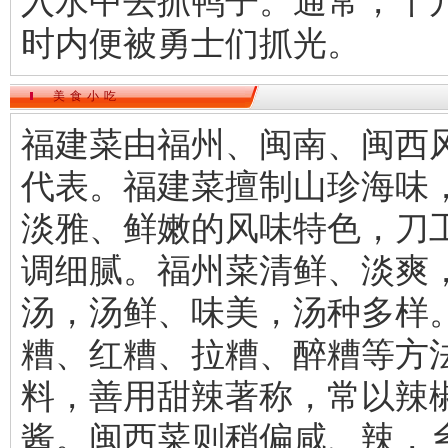
入水中去抓鸭子。通常，十
时内便被勇士们抓光。
美食小吃
福建菜由福州、闽南、闽西
代表。福建菜擅制山珍海味
淡雅、鲜嫩的风味特色，刀
调细腻。福州菜清鲜、淡爽
汤，汤鲜、味美，汤种多样
糟、红糟、拉糟、醉糟等方
料，善用甜辣著称，常以辣
酱。闽西菜则稍偏咸、辣，