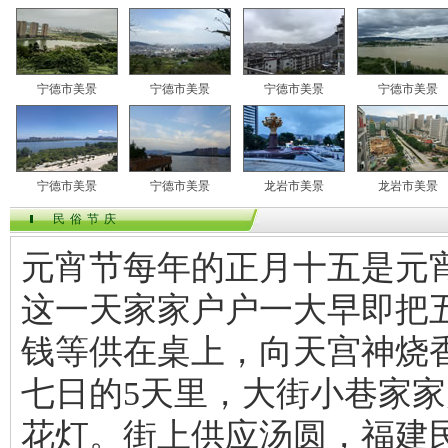
宁德市美景
宁德市美景
宁德市美景
宁德市美景
宁德市美景
宁德市美景
龙岩市美景
龙岩市美景
民俗节庆
元宵节每年的正月十五是元宵
这一天家家户户一大早即把
钱等供在桌上，向天宫神烧
七日的5天里，大街小巷家
花灯。街上供应汤圆，福建