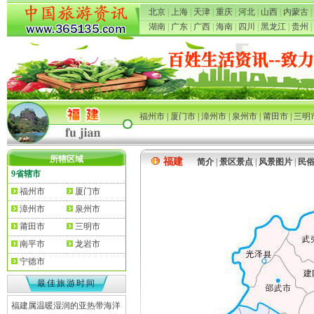
北京
|
上海
|
天津
|
重庆
|
河北
|
山西
|
内蒙古
|
湖南
|
广东
|
广西
|
海南
|
四川
|
黑龙江
|
贵州
|
福州市
|
厦门市
|
漳州市
|
泉州市
|
莆田市
|
三明
所辖区域
福建
简介
|
景区景点
|
风景图片
|
民
9省辖市
福州市
厦门市
漳州市
泉州市
莆田市
三明市
南平市
龙岩市
宁德市
最佳旅游时间
福建属温暖湿润的亚热带海洋