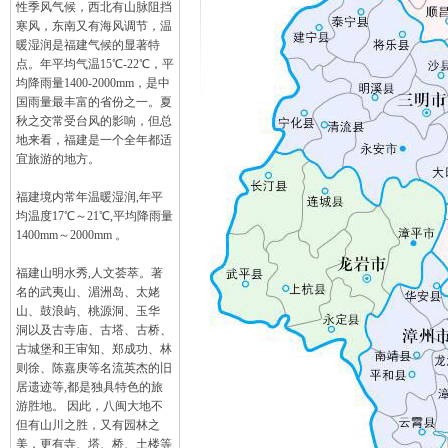
性季风气候，西北有山脉阻挡
寒风，东南又有海风调节，温
暖湿润是福建气候的显著特
点。年平均气温15℃-22℃，平
均降雨量1400-2000mm，是中
国雨量最丰富的省份之一。夏
秋之交常受台风的影响，但总
地来看，福建是一个全年都适
宜旅游的地方。
福建境内常年温暖湿润,年平
均温度17℃～21℃,平均降雨量
1400mm～2000mm 。
福建山明水秀,人文荟萃。著
名的武夷山、湄洲岛、太姥
山、鼓浪屿、桃源洞、玉华
洞以及古寺庙、古塔、古桥、
古城堡和王审知、郑成功、林
则徐、陈嘉庚等名流英杰的旧
居遗迹等,都是独具特色的旅
游胜地。 因此，八闽大地不
但有山川之胜，又有园林之
美，更有寺、塔、桥、土楼等