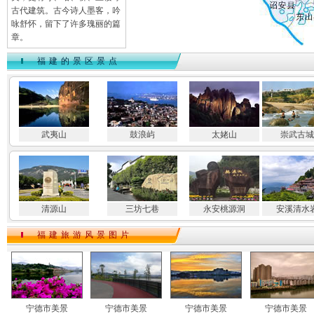
古代建筑。古今诗人墨客，吟
咏舒怀，留下了许多瑰丽的篇
章。
福建的景区景点
武夷山
鼓浪屿
太姥山
崇武古城
清源山
三坊七巷
永安桃源洞
安溪清水
福建旅游风景图片
宁德市美景
宁德市美景
宁德市美景
宁德市美景