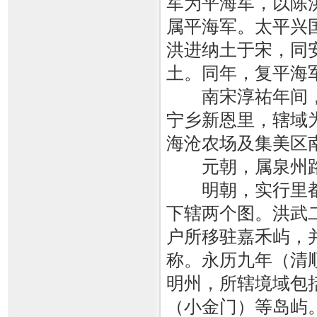
军为平海军，以陈
属平海军。太平兴国
洪进纳土于宋，同
土。同年，复平海
南宋淳祐年间，“
宁乡新恩里，辖域
海沧农场及集美区
元朝，属泉州路同
明朝，实行里都
下辖两个图。洪武二
户所移驻嘉禾屿，
称。永历九年（清顺
明州，所辖境域包
（小金门）等岛屿