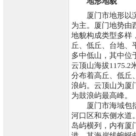
地形地貌
厦门市地形以滨
为主。厦门地势由
地貌构成类型多样
丘、低丘、台地、
多中低山，其中位
云顶山海拔1175
分布着高丘、低丘
浪屿。云顶山为厦
为鼓浪屿最高峰。
厦门市海域包括
河口区和东侧水道
岛屿横列，内有厦
港，其海岸线蜿蜒曲