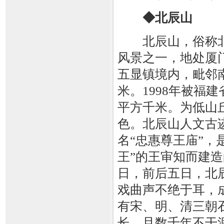
◆北辰山
北辰山，俗称北
风景之一，地处厦
五显镇境内，毗邻
米。1998年被福
平方千米。为低山
色。北辰山人文古
名“忠惠尊王庙”，
王”的王审知而建造
日，前后五日，北
戏曲声不绝于耳，
有宋、明、清三朝
长，且数千年不干