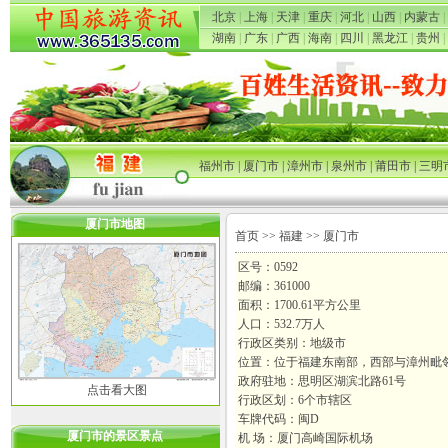
北京
|
上海
|
天津
|
重庆
|
河北
|
山西
|
内蒙古
|
湖南
|
广东
|
广西
|
海南
|
四川
|
黑龙江
|
贵州
|
福州市
|
厦门市
|
漳州市
|
泉州市
|
莆田市
|
三明
厦门市地图
首页
>>
福建
>> 厦门市
区号：0592
邮编：361000
面积：1700.61平方公里
人口：532.7万人
行政区类别：地级市
位置：位于福建东南部，西部与漳州毗
政府驻地：思明区湖滨北路61号
点击看大图
行政区划：6个市辖区
车牌代码：闽D
厦门市的景区景点
机 场：厦门高崎国际机场