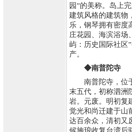
园”的美称。岛上
建筑风格的建筑物
乐，钢琴拥有密度
庄花园、海滨浴场、
屿：历史国际社区
产。
◆南普陀寺
南普陀寺，位于
末五代，初称泗洲
岩。元废。明初复
觉光和尚迁建于山
达百余众，清初又废
候施琅收复台湾后