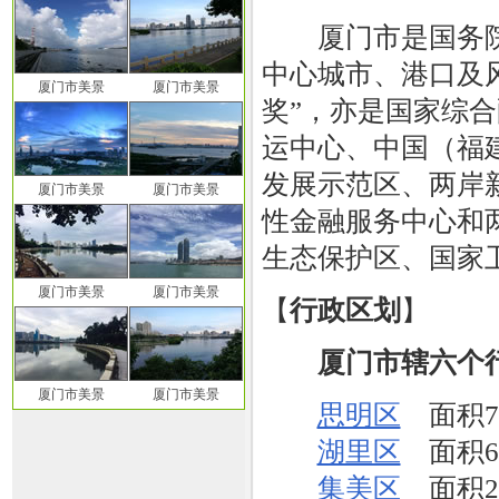
厦门市是国务院
中心城市、港口及
厦门市美景
厦门市美景
奖”，亦是国家综
运中心、中国（福
发展示范区、两岸
厦门市美景
厦门市美景
性金融服务中心和
生态保护区、国家
厦门市美景
厦门市美景
【
行政区划
】
厦门市辖六个
厦门市美景
厦门市美景
思明区
面积7
湖里区
面积63
集美区
面积27