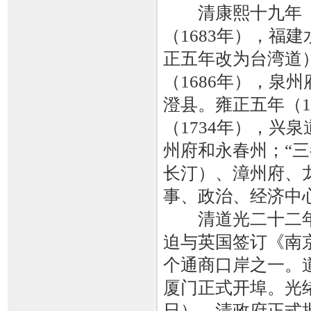
清康熙十九年（1
（1683年），福
正五年改为台湾道
（1686年），泉
澄县。雍正五年（1
（1734年），兴
州府和永春州；“
长汀）、漳州府、
事、政治、经济中
清道光二十二年七
迫与英国签订《南
个通商口岸之一。道
厦门正式开埠。光绪
日），清政府正式