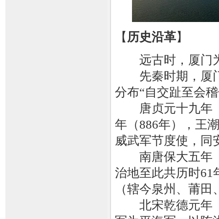
【
历史沿革
】
远古时，厦门为白
先秦时期，厦门属
分布“自交趾至会
唐贞元十九年（8
年（886年），
威武军节度使，同
南唐保大五年（9
治地至此共历时61
（辖今泉州、莆田
北宋乾德元年（9