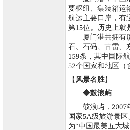
要枢纽、集装箱运
航运主要口岸，有
第15位。历史上
厦门港共拥有厦
石、石码、古雷、
159条，其中国际
52个国家和地区（
【
风景名胜
】
◆鼓浪屿
鼓浪屿，2007
国家5A级旅游景
为“中国最美五大城