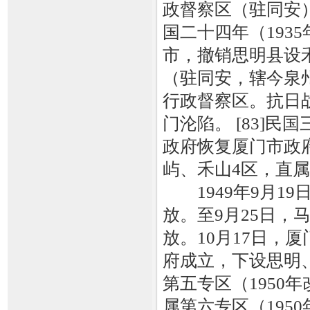
政督察区（驻同安
国二十四年（193
市，撤销思明县设
（驻同安，辖今泉
行政督察区。抗日战
门沦陷。 [83]民
政府恢复厦门市政
屿、禾山4区，直
1949年9月1
放。至9月25日
放。10月17日，
府成立，下设思明
第五专区（1950
属第六专区（195