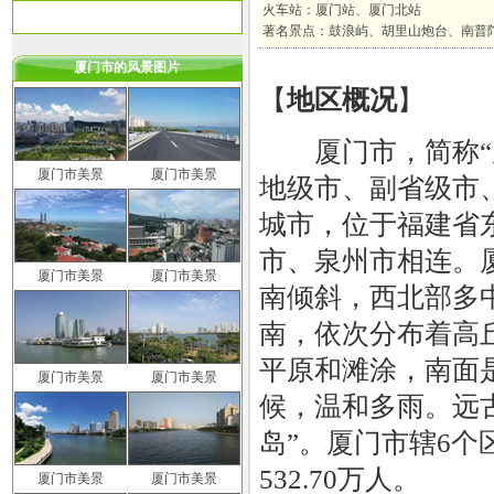
火车站：厦门站、厦门北站
著名景点：鼓浪屿、胡里山炮台、南普
厦门市的风景图片
【
地区概况
】
厦门市，简称“厦
厦门市美景
厦门市美景
地级市、副省级市
城市，位于福建省
市、泉州市相连。
厦门市美景
厦门市美景
南倾斜，西北部多
南，依次分布着高
平原和滩涂，南面
厦门市美景
厦门市美景
候，温和多雨。远
岛”。厦门市辖6个
532.70万人。
厦门市美景
厦门市美景