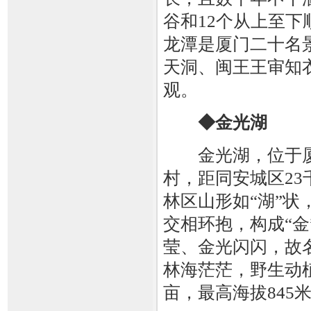
谷和12个从上至
龙潭是厦门二十名
天洞、闽王王审知
观。
◆金光湖
金光湖，位于厦
村，距同安城区23
林区山形如“湖”状
交相环抱，构成“金
莹、金光闪闪，故名
林海茫茫，野生动植
亩，最高海拔845