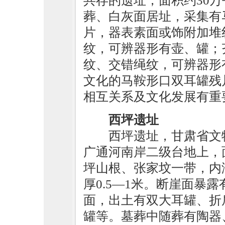
共存的遗址，面积约30万
葬、白灰面居址，采集有
片，器表素面或饰附加堆
纹，可辨器形有壶、罐；
纹、交错绳纹，可辨器形
文化的马鞍形口双耳罐残
相互关系及文化发展有重
西坪遗址
西坪遗址，甘肃省文
广通河南岸二级台地上，
坪山根、张家坟一带，内
厚0.5—1米。断崖面暴
面，出土有双大耳罐、折
罐等。墓葬中随葬有陶器