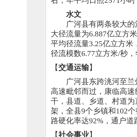
右，年平均日照2571小时
水文
广河县有两条较大的
大径流量为6.887亿立方
平均径流量3.25亿立方米
径流模数6.77立方米/秒，
【
交通运输
】
广河县东跨洮河至兰
高速毗邻而过，康临高速
干，县道、乡道、村道为
架，全县9个乡镇和102
路硬化率达92%，通户道
【
社会事业
】