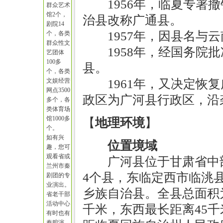
1956年，临夏专
群众艺术
馆2个，
治县改称广通县。
剧院14
1957年，因县名
个，各类
群众性文
1958年，经国务
艺团体
100多
县。
个，各类
文娱经营
1961年，又决定
网点3500
政区为广河县行政区，沿
多个，各
类体育场
馆1000多
【
地理环境
】
个。
如有兴
位置境域
趣，您可
观看省或
广河县位于甘肃省中
兰州市秦
4个县，东临定西市临洮
剧团的专
业演出。
乡族自治县。全县总面积为
省老干部
活动中心
千米，东西最长距离45千
有时也有
秦腔演