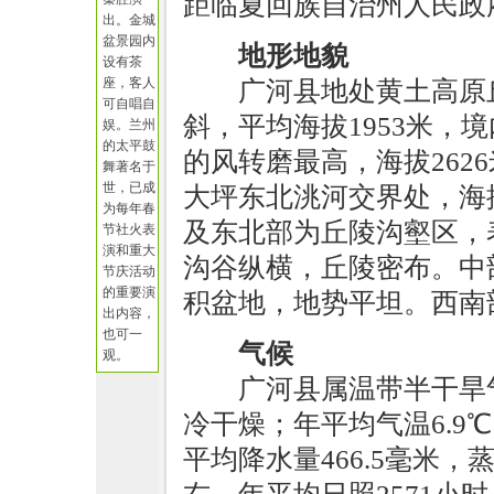
距临夏回族自治州人民政
出。金城
盆景园内
地形地貌
设有茶
座，客人
广河县地处黄土高原
可自唱自
斜，平均海拔1953米，
娱。兰州
的太平鼓
的风转磨最高，海拔262
舞著名于
世，已成
大坪东北洮河交界处，海拔
为每年春
及东北部为丘陵沟壑区，
节社火表
演和重大
沟谷纵横，丘陵密布。中
节庆活动
的重要演
积盆地，地势平坦。西南
出内容，
也可一
气候
观。
广河县属温带半干旱
冷干燥；年平均气温6.9℃，
平均降水量466.5毫米，