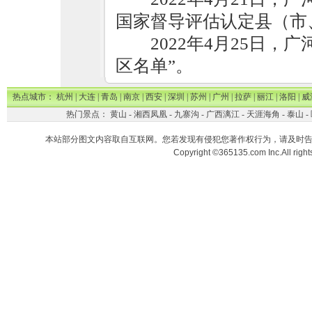
国家督导评估认定县（市
2022年4月25日
区名单”。
热点城市：
杭州
|
大连
|
青岛
|
南京
|
西安
|
深圳
|
苏州
|
广州
|
拉萨
|
丽江
|
洛阳
|
威
热门景点：
黄山
-
湘西凤凰
-
九寨沟
-
广西漓江
-
天涯海角
-
泰山
-
本站部分图文内容取自互联网。您若发现有侵犯您著作权行为，请及时
Copyright ©365135.com Inc.All ri