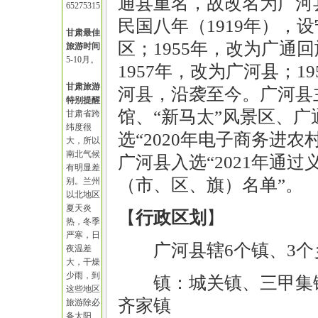
通县重名，故改名为广河
65275315
民国八年（1919年），
甘肃最佳
区；1955年，改为广通
旅游时间
5-10月。
1957年，改为广河县；1
甘肃旅游
河县，沿袭至今。广河县
特别提醒
馆、“新马太”风景区、广通
甘肃省跨
纬度很
选“2020年电子商务进农
大，所以
南北气候
广河县入选“2021年通
有明显差
（市、区、旗）名单”。
别。兰州
以北地区
夏天炎
【
行政区划
】
热，冬季
严寒，日
广河县辖6个镇、3个
夜温差
大，干燥
少雨，到
镇：城关镇、三甲集
这些地区
齐家镇
旅游除必
备太阳