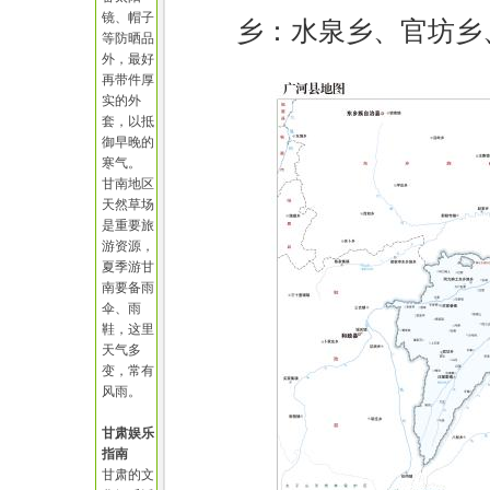
镜、帽子
乡：水泉乡、官坊乡
等防晒品
外，最好
再带件厚
实的外
套，以抵
御早晚的
寒气。
甘南地区
天然草场
是重要旅
游资源，
夏季游甘
南要备雨
伞、雨
鞋，这里
天气多
变，常有
风雨。
甘肃娱乐
指南
甘肃的文