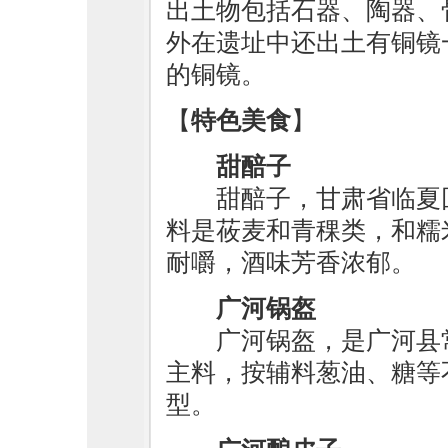
出土物包括石器、陶器、
外在遗址中还出土有铜镜
的铜镜。
【
特色美食
】
甜醅子
甜醅子，甘肃省临夏
料是莜麦和青稞类，和糯
耐嚼，酒味芳香浓郁。
广河锅盔
广河锅盔，是广河县
主料，按辅料葱油、糖等
型。