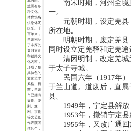
成时尚。
南宋时期，河州全境
兰州有各
一。
种文化、
体育场所
元朝时期，设定羌县
供您休闲
娱乐。千
所在地。
百年来，
明朝时期，废定羌县
兰州积淀
了丰厚的
同时设立定羌驿和定羌递
黄河文化
和丝路文
清因明制，改定羌城
化内容，
于太子寺城。
形成了独
具特色的
民国六年（1917
文化艺术
风格。目
于兰山道。道废后，直属于
前，兰州
县。
市已拥有
秦剧、陇
1949年，宁定县解
剧、豫
剧、京剧
1953年，撤销宁定
等文艺创
1955年，又改广通
作表演团
体16个，