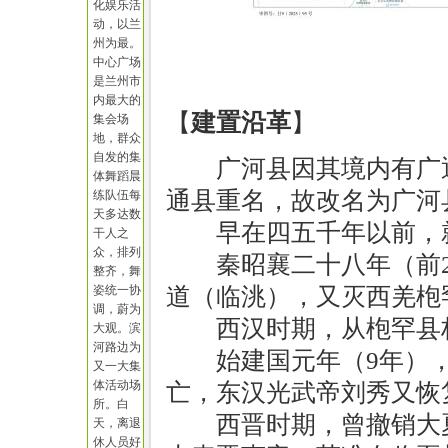
化娱乐活
动，以兰
州为最。
中心广场
是兰州市
内最大的
【
建置沿革
】
集会场
地，群众
自发的集
广河县因其境内有广
体舞蹈晨
通县重名，故改名为广河
练队伍每
天多达数
早在四五千年以前，
干人之
众，排列
秦昭襄二十八年（前
整齐，舞
姿统一协
道（临洮），又灭西羌枹
调，蔚为
西汉时期，从枹罕县
大观。滨
河路边为
始建国元年（9年）
又一大集
体活动场
亡，东汉光武帝刘秀又恢
所。白
西晋时期，曾撤销大
天，离退
休人员好