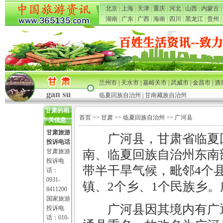
北京
|
上海
|
天津
|
重庆
|
河北
|
山西
|
内蒙古
|
湖南
|
广东
|
广西
|
海南
|
四川
|
黑龙江
|
贵州
|
兰州市
|
天水市
|
嘉峪关市
|
武威市
|
金昌市
|
酒
临夏回族自治州
|
甘南藏族自治州
甘肃的相
首页
>>
甘肃
>>
临夏回族自治州
>> 广河县
关信息
甘肃旅游
广河县，甘肃省临夏
投诉电话
甘肃旅游
南、临夏回族自治州东南
投诉电
带半干旱气候，毗邻4个县
话：
0931-
镇、2个乡、1个民族乡。广
8411200
国家旅游
广河县因其境内有广
投诉电
话：010-