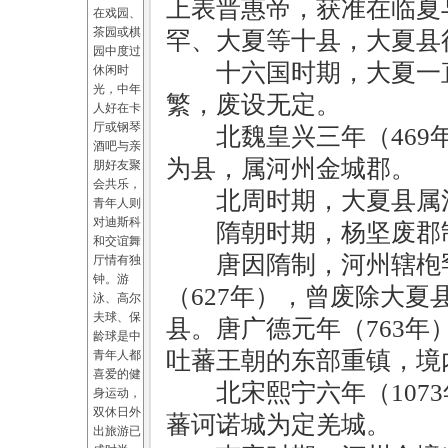
上表晋惠帝，获准在临夏
在戏园、
茶园或棋
罕、大夏等十县，大夏县
园中度过
十六国时期，大夏一
休闲时
光，中年
繁，废设无定。
人好在卡
厅或钢琴
北魏皇兴三年（46
酒吧与亲
为县，属河州金城郡。
朋好友聚
会共乐，
北周时期，大夏县属
青年人则
对迪斯科
隋朝时期，杨坚废郡
和交谊舞
唐因隋制，河州辖枹
厅情有独
钟。游
（627年），曾废除大夏
泳、高尔
夫球、保
县。唐广德元年（763
龄球是中
吐蕃王朝的东部重镇，境
青年人都
喜爱的健
北宋熙宁六年（10
身运动，
双休日外
蕃诃诺城为定羌城。
出旅游已