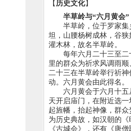
【
历史文化
】
半草岭与“六月黄会”
半草岭，位于罗家集
坦，山腰杨树成林，谷狭
灌木林，故名半草岭。
每年六月二十三至二
里的群众为祈求风调雨顺
二十三在半草岭举行祈神
动。六月黄会由此得名。
六月黄会于六月十五
天开启庙门，在附近选一
起旌幡，抬起神像，群众
为历史典故，如汉朝的《
《古城会》，还有《唐僧