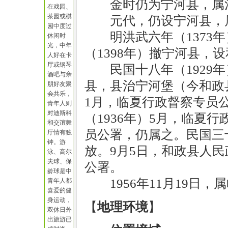
金时仍为宁河县，属
在戏园、
茶园或棋
元代，仍设宁河县，
园中度过
明洪武六年（137
休闲时
光，中年
（1398年）撤宁河县，
人好在卡
厅或钢琴
民国十八年（1929
酒吧与亲
县，县治宁河堡（今和政县
朋好友聚
会共乐，
1月，临夏行政督察专员
青年人则
对迪斯科
（1936年）5月，临夏
和交谊舞
员公署，仍属之。民国三十
厅情有独
钟。游
放。9月5日，和政县人
泳、高尔
夫球、保
公署。
龄球是中
1956年11月19日
青年人都
喜爱的健
身运动，
【
地理环境
】
双休日外
出旅游已