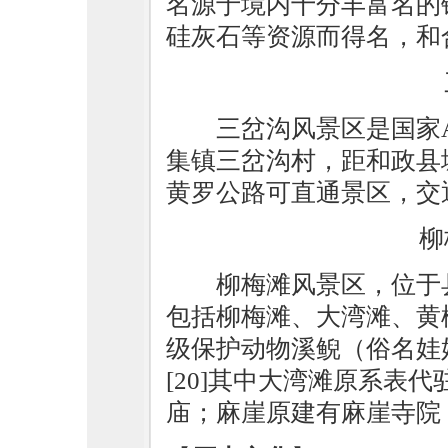
名源于境内十分丰富名的
硅灰石等资源而得名，和
三岔沟风景区是国家
集镇三岔沟村，距和政县城
黄罗公路可直通景区，交
柳
柳梅滩风景区，位于
包括柳梅滩、大湾滩、黄
级保护动物溪鲵（俗名娃
[20]其中大湾滩原系表
庙；麻崖原建有麻崖寺院