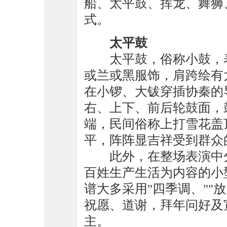
船、太平鼓、挥龙、舞狮
式。
太平鼓
太平鼓，俗称小鼓，
或兰或黑服饰，肩跨绘有
在小锣、大钹穿插协秦的
右、上下、前后轮鼓面，
端，民间俗称上打雪花盖
平，阵阵显吉祥受到群众
此外，在整场表演中
百姓生产生活为内容的小
谱大多采用"四季调、""
祝愿、道谢，拜年问好及
主。