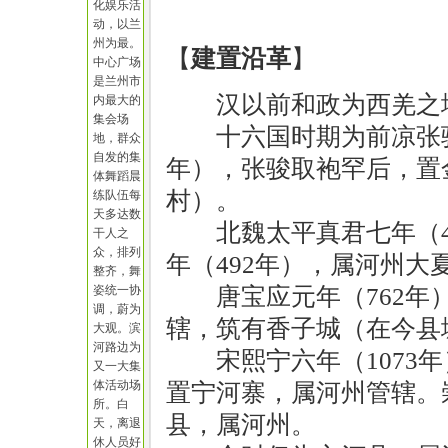
化娱乐活
动，以兰
州为最。
【
建置沿革
】
中心广场
是兰州市
汉以前和政为西羌之
内最大的
集会场
十六国时期为前凉张
地，群众
自发的集
年），张骏取袍罕后，置
体舞蹈晨
村）。
练队伍每
天多达数
北魏太平真君七年（
干人之
众，排列
年（492年），属河州大
整齐，舞
姿统一协
唐宝应元年（762
调，蔚为
辖，筑有香子城（在今县
大观。滨
河路边为
宋熙宁六年（1073
又一大集
体活动场
置宁河寨，属河州管辖。崇
所。白
县，属河州。
天，离退
休人员好