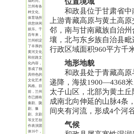
位置境域
成时尚。
兰州有各
和政县位于甘肃省中
种文化、
体育场所
上游青藏高原与黄土高原
供您休闲
邻，南与甘南藏族自治州
娱乐。千
百年来，
壤，北与东乡族自治县毗连
兰州积淀
了丰厚的
行政区域面积960平方千
黄河文化
和丝路文
地形地貌
化内容，
形成了独
和政县处于青藏高原
具特色的
文化艺术
递降，海拔1900—43
风格。目
太子山区，北部为黄土丘
前，兰州
市已拥有
成南北向伸延的山脉4条
秦剧、陇
剧、豫
间夹有河流，形成4个河
剧、京剧
等文艺创
气候
作表演团
体16个，