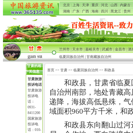
北京
|
上海
|
天津
|
重庆
|
河北
|
山西
|
内蒙古
|
湖南
|
广东
|
广西
|
海南
|
四川
|
黑龙江
|
贵州
|
兰州市
|
天水市
|
嘉峪关市
|
武威市
|
金昌市
|
酒
临夏回族自治州
|
甘南藏族自治州
甘肃的相
首页
>>
甘肃
>>
临夏回族自治州
>> 和政县
关信息
甘肃旅游
和政县，甘肃省临夏
投诉电话
甘肃旅游
自治州南部，地处青藏高
投诉电
递降，海拔高低悬殊，气
话：
0931-
域面积960平方千米，和政
8411200
国家旅游
和政县东向翻山过河
投诉电
话：010-