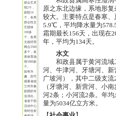
和政县属高寒性湿润
群众艺术
原之东北边缘，系地形复
馆2个，
剧院14
较大。主要特点是春寒、
个，各类
群众性文
5.9℃，平均降水量为578
艺团体
霜期最长156天，出现在2
100多
个，各类
年，平均为134天。
文娱经营
网点3500
多个，各
水文
类体育场
和政县属于黄河流域
馆1000多
个。
河、牛津河、牙塘河、新
如有兴
趣，您可
广坡河），其中二级支流
观看省或
（牙塘河、新营河、小南
兰州市秦
剧团的专
河2条；小河流2条。年均总
业演出。
省老干部
量为5034亿立方米。
活动中心
有时也有
【
社会事业
】
秦腔演