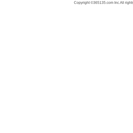
Copyright ©365135.com Inc.All ri