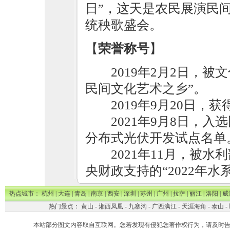
日”，这天是农民展演民
统秧歌盛会。
【
荣誉称号
】
2019年2月2日，被文
民间文化艺术之乡”。
2019年9月20日
2021年9月8日，
分布式光伏开发试点名单
2021年11月，被
央财政支持的“2022年
热点城市：
杭州
|
大连
|
青岛
|
南京
|
西安
|
深圳
|
苏州
|
广州
|
拉萨
|
丽江
|
洛阳
|
威
热门景点：
黄山
-
湘西凤凰
-
九寨沟
-
广西漓江
-
天涯海角
-
泰山
-
本站部分图文内容取自互联网。您若发现有侵犯您著作权行为，请及时