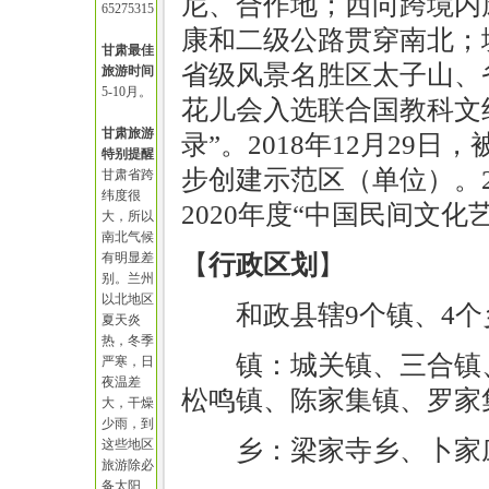
尼、合作地；西向跨境内
65275315
康和二级公路贯穿南北；
甘肃最佳
省级风景名胜区太子山、
旅游时间
5-10月。
花儿会入选联合国教科文
甘肃旅游
录”。2018年12月29
特别提醒
步创建示范区（单位）。20
甘肃省跨
纬度很
2020年度“中国民间文化
大，所以
南北气候
有明显差
【
行政区划
】
别。兰州
以北地区
和政县辖9个镇、4个
夏天炎
热，冬季
镇：城关镇、三合镇
严寒，日
夜温差
松鸣镇、陈家集镇、罗家
大，干燥
少雨，到
乡：梁家寺乡、卜家
这些地区
旅游除必
备太阳