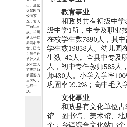
出。金城
教育事业
盆景园内
设有茶
和政县共有初级中学8
座，客人
可自唱自
级中学1所，中专及职业技
娱。兰州
的太平鼓
在校学生数7890人，其中
舞著名于
学生数19838人。幼儿园
世，已成
为每年春
生数142人。全县中专及
节社火表
演和重大
人，初中专任教师585人
节庆活动
师430人。小学入学率100
的重要演
出内容，
巩固率99.2%；高中毛入学
也可一
观。
文化事业
和政县有文化单位古
馆、图书馆、美术馆、地
个；乡镇综合文化站13个