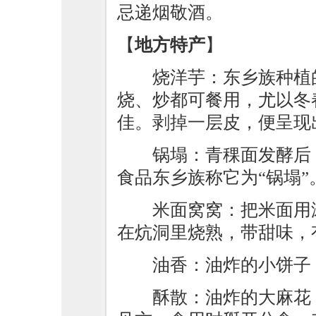
忌递烟敬酒。
【
地方特产
】
烧洋芋：东乡族种植
烧、炒都可餐用，尤以冬
佳。剥掉一层皮，便呈现
锅塌：青稞面发酵后
食品东乡族称它为“锅塌”
米面窝窝：把米面用
在炕洞里烧熟，带甜味，
油香：油炸的小饼子
酥散：油炸的大麻花