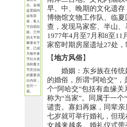
出。金城
早、中、晚期的文化遗存
盆景园内
博物馆文物工作队、临夏
设有茶
座，客人
查，发现马家窑、半山、
可自唱自
娱。兰州
1977年4月至7月和8至
的太平鼓
舞著名于
家窑时期房屋遗址27处，
世，已成
为每年春
【
地方风俗
】
节社火表
演和重大
婚姻：东乡族在传统
节庆活动
的重要演
的婚俗，所谓“阿哈交”
出内容，
也可一
个“阿哈交”包括有血缘
观。
称为“当家”。同属于一个
谴责。寡妇再嫁，同辈亲
七岁就可举行婚礼，但现
女越来越多。婚礼仪式带