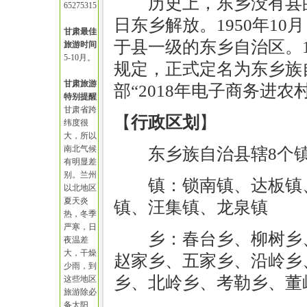
历史上，东乡没有县的
65275315
日东乡解放。1950年1
甘肃最佳
于县一级的东乡自治区。1
旅游时间
5-10月。
规定，正式定名为东乡族自
甘肃旅游
部“2018年电子商务进
特别提醒
甘肃省跨
【
行政区划
】
纬度很
大，所以
南北气候
东乡族自治县辖8个镇
有明显差
别。兰州
镇：锁南镇、达板镇
以北地区
夏天炎
镇、汪集镇、龙泉镇
热，冬季
严寒，日
乡：春台乡、柳树乡
夜温差
大，干燥
赵家乡、五家乡、沿岭乡
少雨，到
乡、北岭乡、考勒乡、董
这些地区
旅游除必
备太阳