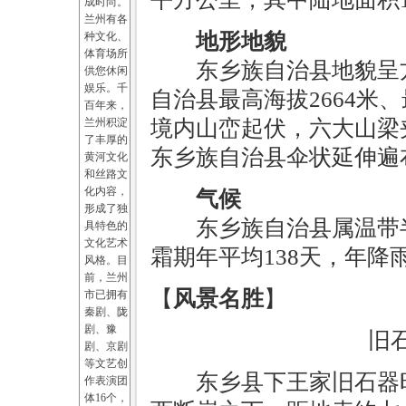
成时尚。
兰州有各
地形地貌
种文化、
体育场所
东乡族自治县地貌呈
供您休闲
娱乐。千
自治县最高海拔2664米、
百年来，
兰州积淀
境内山峦起伏，六大山梁
了丰厚的
东乡族自治县伞状延伸遍
黄河文化
和丝路文
化内容，
气候
形成了独
东乡族自治县属温带
具特色的
文化艺术
霜期年平均138天，年降雨
风格。目
前，兰州
【
风景名胜
】
市已拥有
秦剧、陇
剧、豫
旧
剧、京剧
等文艺创
东乡县下王家旧石器
作表演团
体16个，