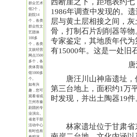
西断崖之下，距地表约七
群众艺术
馆2个，
1986年调查中发现的。
剧院14
层与黄土层相接之间，灰
个，各类
群众性文
骨，打制石片刮削器等物
艺团体
100多
专家鉴定，其地质年代为第
个，各类
有15000年。这是一处
文娱经营
网点3500
多个，各
唐
类体育场
馆1000多
唐汪川山神庙遗址，
个。
如有兴
第三台地上，面积约1万平
趣，您可
观看省或
时发现，并出土陶器19件
兰州市秦
剧团的专
业演出。
省老干部
林家遗址位于甘肃省
活动中心
有时也有
南岸二台地。文化内涵以
秦腔演