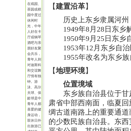
在戏园、
【
建置沿革
】
茶园或棋
园中度过
历史上东乡隶属河州
休闲时
光，中年
1949年8月28日东
人好在卡
1950年9月25日东
厅或钢琴
酒吧与亲
1953年12月东乡
朋好友聚
会共乐，
1955年改名为东乡
青年人则
对迪斯科
【
地理环境
】
和交谊舞
厅情有独
钟。游
位置境域
泳、高尔
东乡族自治县位于甘
夫球、保
龄球是中
肃省中部西南面，临夏回
青年人都
喜爱的健
绸古道南路上的重要通道
身运动，
的少数民族自治县。东西宽
双休日外
出旅游已
平方公里，其中陆地面积1