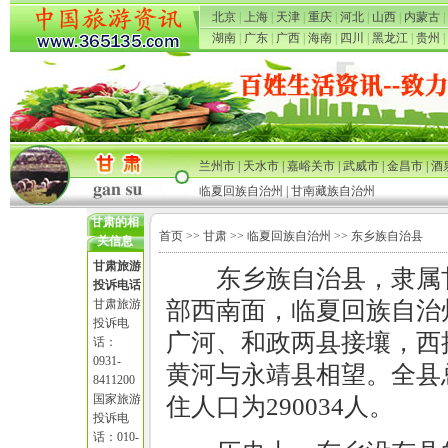
北京
|
上海
|
天津
|
重庆
|
河北
|
山西
|
内蒙古
|
湖南
|
广东
|
广西
|
海南
|
四川
|
黑龙江
|
贵州
|
兰州市
|
天水市
|
嘉峪关市
|
武威市
|
金昌市
|
酒
临夏回族自治州
|
甘南藏族自治州
甘肃的相
首页
>>
甘肃
>>
临夏回族自治州
>> 东乡族自治县
关信息
甘肃旅游
东乡族自治县，隶属
投诉电话
甘肃旅游
部西南面，临夏回族自治
投诉电
广河、和政两县接壤，西
话：
0931-
黄河与永靖县相望。全县总
8411200
国家旅游
住人口为290034人。
投诉电
话：010-