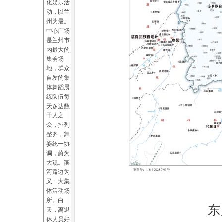
化娱乐活
动，以兰
州为最。
中心广场
是兰州市
内最大的
集会场
地，群众
自发的集
体舞蹈晨
练队伍每
天多达数
干人之
众，排列
整齐，舞
姿统一协
调，蔚为
大观。滨
河路边为
又一大集
体活动场
所。白
东
天，离退
休人员好