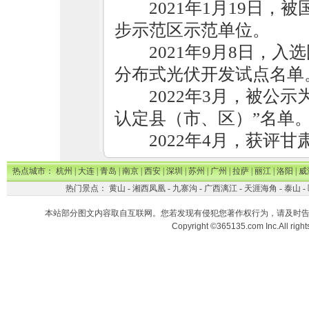
2021年1月19日
步示范区示范单位。
2021年9月8日，
分布式光伏开发试点名单
2022年3月，被公
认定县（市、区）”名单
2022年4月，获评
热点城市：
杭州
|
大连
|
青岛
|
南京
|
西安
|
深圳
|
苏州
|
广州
|
拉萨
|
丽江
|
洛阳
|
威
热门景点：
黄山
-
湘西凤凰
-
九寨沟
-
广西漓江
-
天涯海角
-
泰山
-
本站部分图文内容取自互联网。您若发现有侵犯您著作权行为，请及时
Copyright ©365135.com Inc.All ri