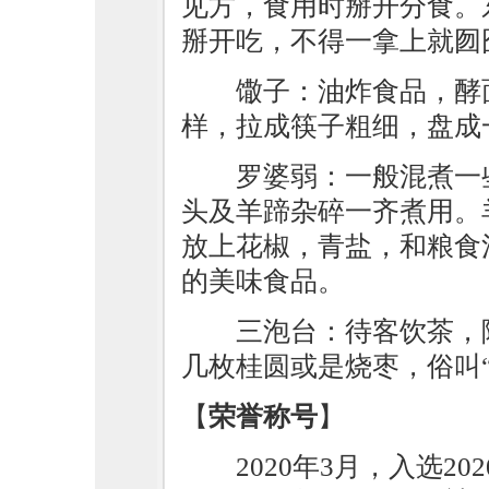
见方，食用时掰开分食。
掰开吃，不得一拿上就囫
馓子：油炸食品，酵
样，拉成筷子粗细，盘成
罗婆弱：一般混煮一
头及羊蹄杂碎一齐煮用。
放上花椒，青盐，和粮食
的美味食品。
三泡台：待客饮茶，
几枚桂圆或是烧枣，俗叫“
【
荣誉称号
】
2020年3月，入选2