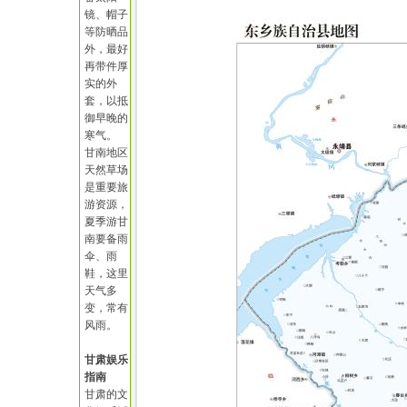
镜、帽子
等防晒品
外，最好
再带件厚
实的外
套，以抵
御早晚的
寒气。
甘南地区
天然草场
是重要旅
游资源，
夏季游甘
南要备雨
伞、雨
鞋，这里
天气多
变，常有
风雨。
甘肃娱乐
指南
甘肃的文