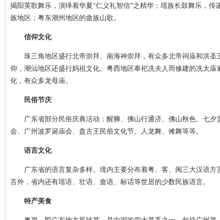
揭阳英歌舞乐，演绎着华夏“仁义礼智信”之精华；瑶族长鼓舞乐，传
族地区；粤东潮州地区的畲族山歌。
信仰文化
珠三角地区盛行北帝崇拜、南海神崇拜，有众多北帝祠庙和洪圣王
仰，潮汕地区还盛行妈祖文化。粤西地区奉祀冼夫人而修建的冼太庙遍
化，有众多龙母庙。
民俗节庆
广东省部分民俗庆典活动：醒狮、佛山行通济、佛山秋色、七夕贡
会、广州波罗诞庙会、盘古王民俗文化节、人龙舞、傩舞等等。
语言文化
广东省的语言复杂多样。境内主要分布着粤、客、闽三大汉语方言
言外，省内还有瑶语、壮语、畲语、标话等世居的少数民族语言。
特产美食