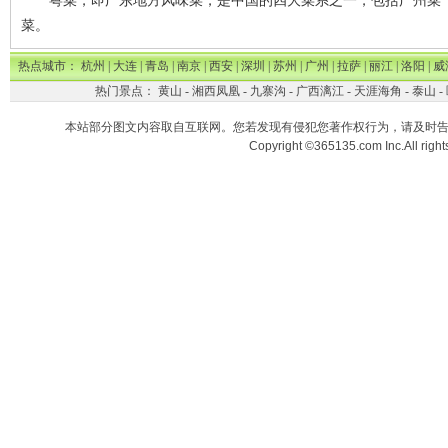
粤菜，即广东地方风味菜，是中国的四大菜系之一，包括广州菜（
菜。
热点城市：
杭州
|
大连
|
青岛
|
南京
|
西安
|
深圳
|
苏州
|
广州
|
拉萨
|
丽江
|
洛阳
|
威
热门景点：
黄山
-
湘西凤凰
-
九寨沟
-
广西漓江
-
天涯海角
-
泰山
-
本站部分图文内容取自互联网。您若发现有侵犯您著作权行为，请及时
Copyright ©365135.com Inc.All ri