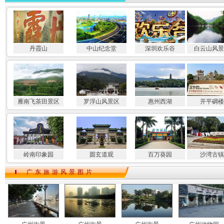
丹霞山
中山纪念堂
深圳欢乐谷
白云山风景
雁南飞茶田景区
罗浮山风景区
惠州西湖
开平碉楼
岭南印象园
圆玄道观
百万葵园
沙湾古镇
广东旅游风景图片