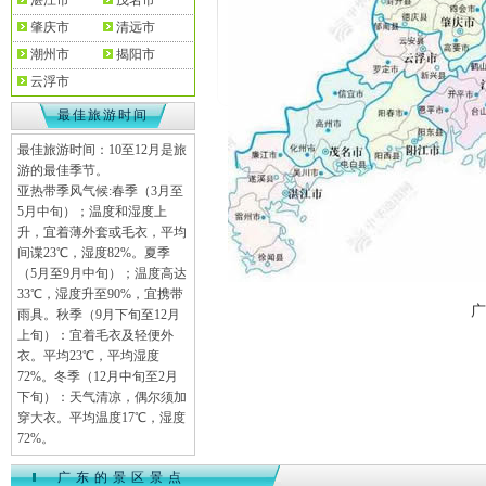
湛江市
茂名市
肇庆市
清远市
潮州市
揭阳市
云浮市
最佳旅游时间
最佳旅游时间：10至12月是旅
游的最佳季节。
亚热带季风气候:春季（3月至
5月中旬）；温度和湿度上
升，宜着薄外套或毛衣，平均
间谍23℃，湿度82%。夏季
（5月至9月中旬）；温度高达
33℃，湿度升至90%，宜携带
广
雨具。秋季（9月下旬至12月
上旬）：宜着毛衣及轻便外
衣。平均23℃，平均湿度
72%。冬季（12月中旬至2月
下旬）：天气清凉，偶尔须加
穿大衣。平均温度17℃，湿度
72%。
广东的景区景点