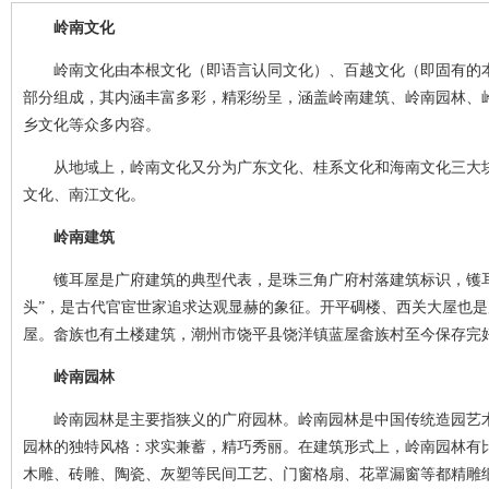
岭南文化
岭南文化由本根文化（即语言认同文化）、百越文化（即固有的本
部分组成，其内涵丰富多彩，精彩纷呈，涵盖岭南建筑、岭南园林、
乡文化等众多内容。
从地域上，岭南文化又分为广东文化、桂系文化和海南文化三大块
文化、南江文化。
岭南建筑
镬耳屋是广府建筑的典型代表，是珠三角广府村落建筑标识，镬耳
头”，是古代官宦世家追求达观显赫的象征。开平碉楼、西关大屋也
屋。畲族也有土楼建筑，潮州市饶平县饶洋镇蓝屋畲族村至今保存完
岭南园林
岭南园林是主要指狭义的广府园林。岭南园林是中国传统造园艺术
园林的独特风格：求实兼蓄，精巧秀丽。在建筑形式上，岭南园林有
木雕、砖雕、陶瓷、灰塑等民间工艺、门窗格扇、花罩漏窗等都精雕