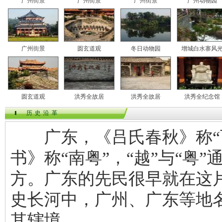
广州街景
广州街景
广州街景
广州动物园
广州街景
圆玄道观
冬日动物园
增城白水寨风
圆玄道观
洪秀全故居
洪秀全故居
洪秀全纪念馆
历史沿革
广东，《吕氏春秋》称“百
书》称“南粤”，“越”与“粤
方。广东的先民很早就在这
史长河中，广州、广东等地
其辖境。