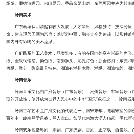
织绵。顺德清晖园、佛山梁园、番禺余荫山房、东莞可园并称为岭南
岭南美术
广东画坛从明清起有较大发展，人才辈出，风格独特，技法纷呈，求
命，建立现代国画为宗旨；以折衷中西，融会古今为途径；以形种兼
国内外有影响的美术流派。
广府民系的工艺美术，品类繁多，有的在国内外享有崇高的声誉。
纸、金银铜锡箔、染色纸、南狮狮头、彩扎灯色；新会葵扇；东莞和
粤绣、雕刻、陶瓷最具特色。潮汕有潮州木雕、潮绣、潮汕抽纱、潮
岭南音乐
岭南音乐文化由广府音乐（广东音乐）、潮州音乐、客家音乐（广
取的开放性，使其成为世界人民心中的中华“国乐”象征之一。岭南器
岭南古琴艺术是广府文化的代表之一，南宋末年，随着宋室的南迁
百年中，岭南琴学昌盛，琴人辈出。如明代南海大沥人邝露、明代新
岭南戏乐包括粤剧、潮剧、广东汉剧、雷剧、正字戏、西秦戏、白