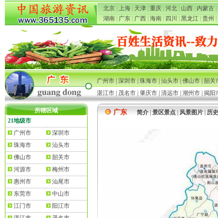
北京
|
上海
|
天津
|
重庆
|
河北
|
山西
|
内蒙古
|
湖南
|
广东
|
广西
|
海南
|
四川
|
黑龙江
|
贵州
|
广州市
|
深圳市
|
珠海市
|
汕头市
|
佛山市
|
韶关
湛江市
|
茂名市
|
肇庆市
|
清远市
|
潮州市
|
揭阳
所辖区域
广东
简介
|
景区景点
|
风景图片
|
历
21地级市
广州市
深圳市
珠海市
汕头市
佛山市
韶关市
河源市
梅州市
惠州市
汕尾市
东莞市
中山市
江门市
阳江市