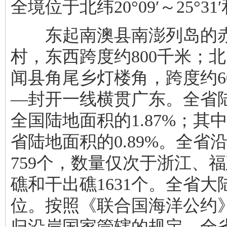
全境位于北纬20°09′～25°31′
东起南澳县南澎列岛的赤
村，东西跨度约800千米；
闻县角尾乡灯楼角，跨度约6
—封开一线横贯广东。全省陆
全国陆地面积的1.87%；其中
省陆地面积的0.89%。全省
759个，数量仅次于浙江、
礁和干出礁1631个。全省大陆
位。按照《联合国海洋公约
归沿岸国家管辖的规定，全省