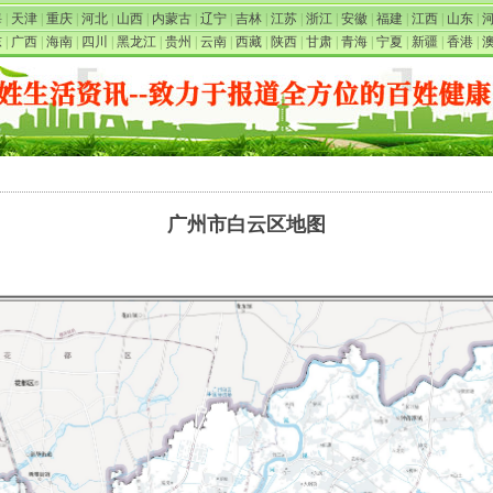
海
|
天津
|
重庆
|
河北
|
山西
|
内蒙古
|
辽宁
|
吉林
|
江苏
|
浙江
|
安徽
|
福建
|
江西
|
山东
|
东
|
广西
|
海南
|
四川
|
黑龙江
|
贵州
|
云南
|
西藏
|
陕西
|
甘肃
|
青海
|
宁夏
|
新疆
|
香港
|
广州市白云区地图