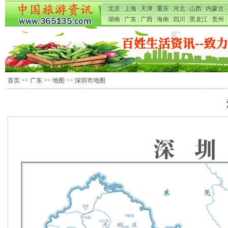
北京
|
上海
|
天津
|
重庆
|
河北
|
山西
|
内蒙古
|
湖南
|
广东
|
广西
|
海南
|
四川
|
黑龙江
|
贵州
|
首页
>>
广东
>>
地图
>> 深圳市地图