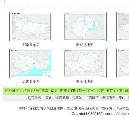
郁南县地图
新兴县地图
惠来县地图
揭西县地图
热点城市：
杭州
|
大连
|
青岛
|
南京
|
西安
|
深圳
|
苏州
|
广州
|
拉萨
|
丽江
|
洛阳
|
威
热门景点：
黄山
-
湘西凤凰
-
九寨沟
-
广西漓江
-
天涯海角
-
泰山
-
本站部分图文内容取自互联网。您若发现有侵犯您著作权行为，请及时
Copyright ©365135.com Inc.All ri