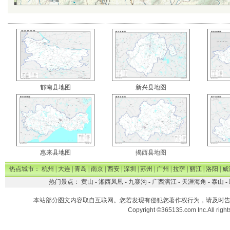
郁南县地图
新兴县地图
惠来县地图
揭西县地图
热点城市：
杭州
|
大连
|
青岛
|
南京
|
西安
|
深圳
|
苏州
|
广州
|
拉萨
|
丽江
|
洛阳
|
威
热门景点：
黄山
-
湘西凤凰
-
九寨沟
-
广西漓江
-
天涯海角
-
泰山
-
本站部分图文内容取自互联网。您若发现有侵犯您著作权行为，请及时
Copyright ©365135.com Inc.All ri