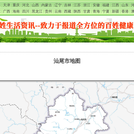
海
|
天津
|
重庆
|
河北
|
山西
|
内蒙古
|
辽宁
|
吉林
|
江苏
|
浙江
|
安徽
|
福建
|
江西
|
山东
|
东
|
广西
|
海南
|
四川
|
黑龙江
|
贵州
|
云南
|
西藏
|
陕西
|
甘肃
|
青海
|
宁夏
|
新疆
|
香港
|
汕尾市地图