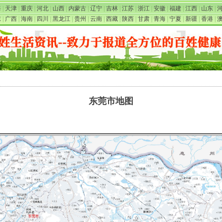
海
|
天津
|
重庆
|
河北
|
山西
|
内蒙古
|
辽宁
|
吉林
|
江苏
|
浙江
|
安徽
|
福建
|
江西
|
山东
|
东
|
广西
|
海南
|
四川
|
黑龙江
|
贵州
|
云南
|
西藏
|
陕西
|
甘肃
|
青海
|
宁夏
|
新疆
|
香港
|
东莞市地图