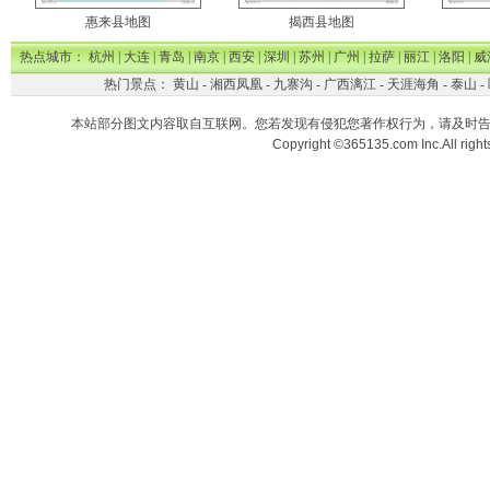
惠来县地图
揭西县地图
热点城市：
杭州
|
大连
|
青岛
|
南京
|
西安
|
深圳
|
苏州
|
广州
|
拉萨
|
丽江
|
洛阳
|
威
热门景点：
黄山
-
湘西凤凰
-
九寨沟
-
广西漓江
-
天涯海角
-
泰山
-
本站部分图文内容取自互联网。您若发现有侵犯您著作权行为，请及时
Copyright ©365135.com Inc.All ri